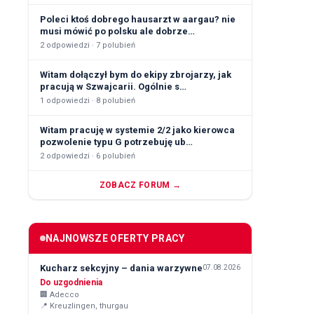
Poleci ktoś dobrego hausarzt w aargau? nie
musi mówić po polsku ale dobrze…
2
odpowiedzi ·
7
polubień
Witam dołączył bym do ekipy zbrojarzy, jak
pracują w Szwajcarii. Ogólnie s…
1
odpowiedzi ·
8
polubień
Witam pracuję w systemie 2/2 jako kierowca
pozwolenie typu G potrzebuję ub…
2
odpowiedzi ·
6
polubień
ZOBACZ FORUM →
NAJNOWSZE OFERTY PRACY
Kucharz sekcyjny – dania warzywne
07.08.2026
Do uzgodnienia
🏢
Adecco
📍
Kreuzlingen, thurgau