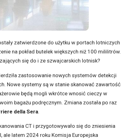
stały zatwierdzone do użytku w portach lotniczych
nie na pokład butelek większych niż 100 mililitrów.
jących się do i ze szwajcarskich lotnisk?
ierdziła zastosowanie nowych systemów detekcji
kach. Nowe systemy są w stanie skanować zawartość
ażerowie będą mogli wkrótce wnosić cieczy w
swoim bagażu podręcznym. Zmiana została po raz
rriere della Sera
.
skanowania CT i przygotowywało się do zniesienia
, ale latem 2024 roku Komisja Europejska