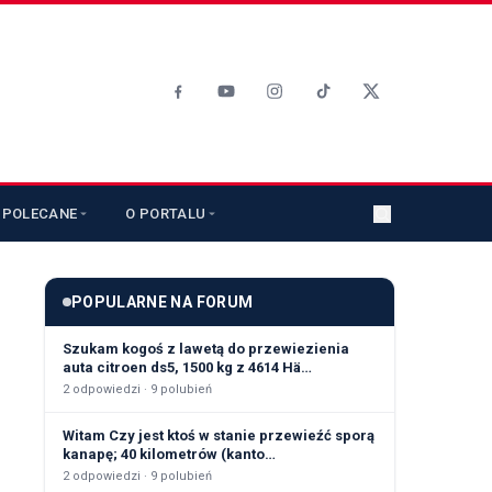
POLECANE
O PORTALU
POPULARNE NA FORUM
Szukam kogoś z lawetą do przewiezienia
auta citroen ds5, 1500 kg z 4614 Hä…
2
odpowiedzi ·
9
polubień
Witam Czy jest ktoś w stanie przewieźć sporą
kanapę; 40 kilometrów (kanto…
2
odpowiedzi ·
9
polubień