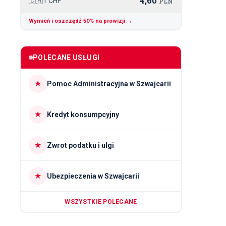
4,60
🇨🇭
1 CHF
PLN
Wymień i oszczędź 50% na prowizji →
POLECANE USŁUGI
★
Pomoc Administracyjna w Szwajcarii
★
Kredyt konsumpcyjny
★
Zwrot podatku i ulgi
★
Ubezpieczenia w Szwajcarii
WSZYSTKIE POLECANE