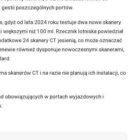
w gestii poszczególnych portów.
kie, gdyż od lata 2024 roku testuje dwa nowe skanery
 większymi niż 100 ml. Rzecznik lotniska powiedział
dodatkowe 24 skanery CT jesienią, co może oznaczać
 Genewie również dysponuje nowoczesnymi skanerami,
dard.
a skanerów CT i na razie nie planują ich instalacji, co
ad obowiązujących w portach wyjazdowych i
.