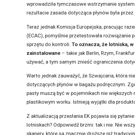
wprowadziła tymczasowe wstrzymanie systemów
rezultacie zasada dotycząca płynów była przez
Teraz jednak Komisja Europejska, pracując raz
(ECAC), pomyślnie przetestowała rozwiązanie pr
sprzętu do kontroli.
To oznacza, że lotniska, 
zainstalowane
– takie jak Berlin, Rzym, Frank
używać, a tym samym znieść ograniczenia dot
Warto jednak zauważyć, że Szwajcaria, która nie
dotyczących płynów w bagażu podręcznym. Zgodni
pasty muszą być w pojemnikach nie większych 
plastikowym worku. Istnieją wyjątki dla produkt
Z aktualizacją przesłania EK pojawia się pytani
lotniskach? Odpowiedź brzmi: tak i nie. Nie ws
skanery, które są znacznie droższe niż tradycyj