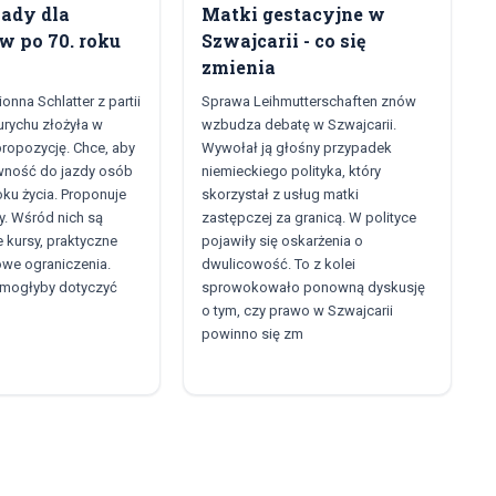
ady dla
Matki gestacyjne w
w po 70. roku
Szwajcarii - co się
zmienia
onna Schlatter z partii
Sprawa Leihmutterschaften znów
urychu złożyła w
wzbudza debatę w Szwajcarii.
ropozycję. Chce, aby
Wywołał ją głośny przypadek
ność do jazdy osób
niemieckiego polityka, który
oku życia. Proponuje
skorzystał z usług matki
. Wśród nich są
zastępczej za granicą. W polityce
kursy, praktyczne
pojawiły się oskarżenia o
iowe ograniczenia.
dwulicowość. To z kolei
 mogłyby dotyczyć
sprowokowało ponowną dyskusję
o tym, czy prawo w Szwajcarii
powinno się zm