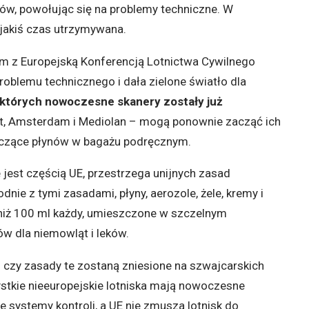
, powołując się na problemy techniczne. W
 jakiś czas utrzymywana.
em z Europejską Konferencją Lotnictwa Cywilnego
oblemu technicznego i dała zielone światło dla
w których nowoczesne skanery zostały już
furt, Amsterdam i Mediolan – mogą ponownie zacząć ich
yczące płynów w bagażu podręcznym.
 jest częścią UE, przestrzega unijnych zasad
e z tymi zasadami, płyny, aerozole, żele, kremy i
niż 100 ml każdy, umieszczone w szczelnym
ów dla niemowląt i leków.
e: czy zasady te zostaną zniesione na szwajcarskich
zystkie nieeuropejskie lotniska mają nowoczesne
ne systemy kontroli, a UE nie zmusza lotnisk do