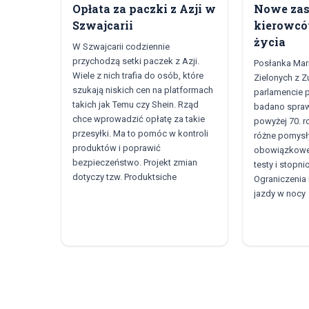
Opłata za paczki z Azji w
Nowe zas
Szwajcarii
kierowcó
życia
W Szwajcarii codziennie
przychodzą setki paczek z Azji.
Posłanka Mari
Wiele z nich trafia do osób, które
Zielonych z Z
szukają niskich cen na platformach
parlamencie p
takich jak Temu czy Shein. Rząd
badano spraw
chce wprowadzić opłatę za takie
powyżej 70. r
przesyłki. Ma to pomóc w kontroli
różne pomysły
produktów i poprawić
obowiązkowe 
bezpieczeństwo. Projekt zmian
testy i stopn
dotyczy tzw. Produktsiche
Ograniczenia
jazdy w nocy