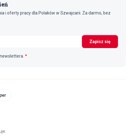
ień
 i oferty pracy dla Polaków w Szwajcarii. Za darmo, bez
Zapisz się
newslettera.
*
per
je.