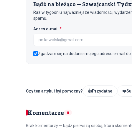
Bądź na bieżąco — Szwajcarski Tydz
Raz w tygodniu najważniejsze wiadomości, wydarzenia
spamu.
(wymagane)
Adres e-mail
*
Zgadzam się na dodanie mojego adresu e-mail do 
Czy ten artykuł był pomocny?
👍
Przydatne
❤️
Su
Komentarze
0
Brak komentarzy — bądź pierwszą osobą, która skomentu