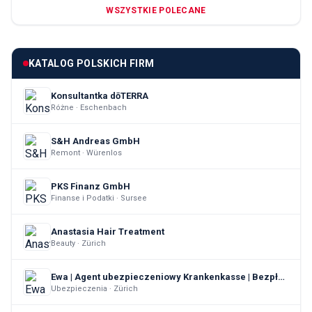
WSZYSTKIE POLECANE
KATALOG POLSKICH FIRM
Konsultantka dōTERRA
Różne · Eschenbach
S&H Andreas GmbH
Remont · Würenlos
PKS Finanz GmbH
Finanse i Podatki · Sursee
Anastasia Hair Treatment
Beauty · Zürich
Ewa | Agent ubezpieczeniowy Krankenkasse | Bezpłatne konsultacje i wsparcie posprzedażowe
Ubezpieczenia · Zürich