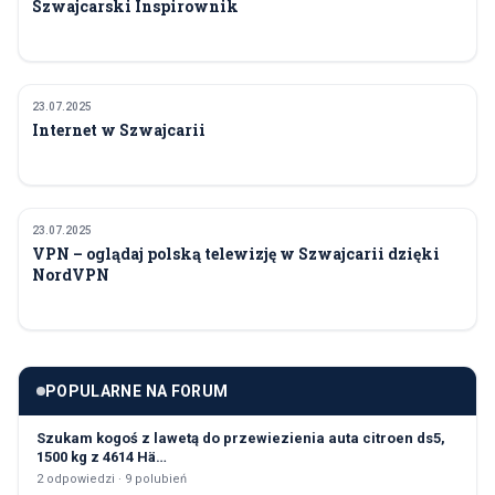
Szwajcarski Inspirownik
23.07.2025
POLECANE
Internet w Szwajcarii
23.07.2025
POLECANE
VPN – oglądaj polską telewizję w Szwajcarii dzięki
NordVPN
POPULARNE NA FORUM
Szukam kogoś z lawetą do przewiezienia auta citroen ds5,
1500 kg z 4614 Hä…
2
odpowiedzi ·
9
polubień