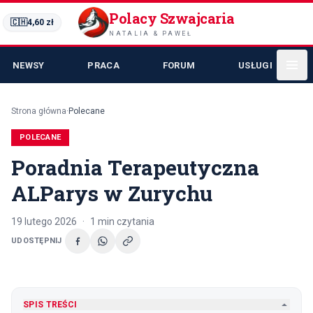
Polacy Szwajcaria
🇨🇭
4,60
zł
NATALIA & PAWEŁ
NEWSY
PRACA
FORUM
USŁUGI
Strona główna
·
Polecane
POLECANE
Poradnia Terapeutyczna
ALParys w Zurychu
19 lutego 2026
·
1
min czytania
UDOSTĘPNIJ
SPIS TREŚCI