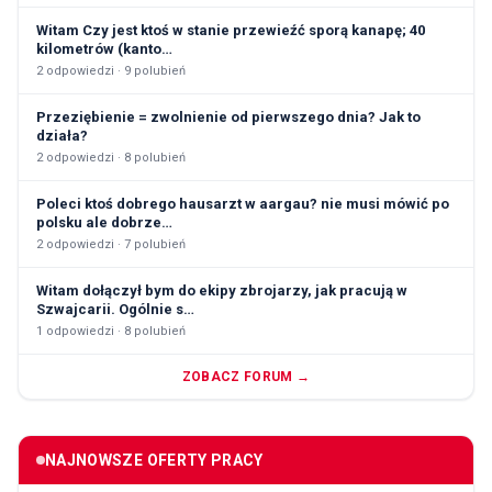
Witam Czy jest ktoś w stanie przewieźć sporą kanapę; 40
kilometrów (kanto…
2
odpowiedzi ·
9
polubień
Przeziębienie = zwolnienie od pierwszego dnia? Jak to
działa?
2
odpowiedzi ·
8
polubień
Poleci ktoś dobrego hausarzt w aargau? nie musi mówić po
polsku ale dobrze…
2
odpowiedzi ·
7
polubień
Witam dołączył bym do ekipy zbrojarzy, jak pracują w
Szwajcarii. Ogólnie s…
1
odpowiedzi ·
8
polubień
ZOBACZ FORUM →
NAJNOWSZE OFERTY PRACY