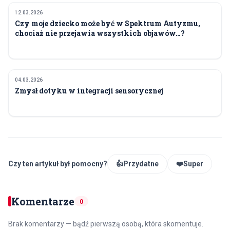
12.03.2026
ZDROWIE
Czy moje dziecko może być w Spektrum Autyzmu,
chociaż nie przejawia wszystkich objawów…?
04.03.2026
ZDROWIE
Zmysł dotyku w integracji sensorycznej
Czy ten artykuł był pomocny?
👍
Przydatne
❤️
Super
Komentarze
0
Brak komentarzy — bądź pierwszą osobą, która skomentuje.