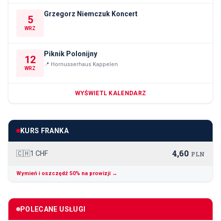
Grzegorz Niemczuk Koncert
5
WRZ
Piknik Polonijny
12
📍
Hornusserhaus Kappelen
WRZ
WYŚWIETL KALENDARZ
KURS FRANKA
4,60
🇨🇭
1 CHF
PLN
Wymień i oszczędź 50% na prowizji →
POLECANE USŁUGI