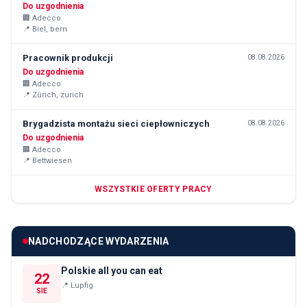
Do uzgodnienia
🏢
Adecco
📍
Biel, bern
Pracownik produkcji
08.08.2026
Do uzgodnienia
🏢
Adecco
📍
Zürich, zurich
Brygadzista montażu sieci ciepłowniczych
08.08.2026
Do uzgodnienia
🏢
Adecco
📍
Bettwiesen
WSZYSTKIE OFERTY PRACY
NADCHODZĄCE WYDARZENIA
Polskie all you can eat
22
📍
Lupfig
SIE