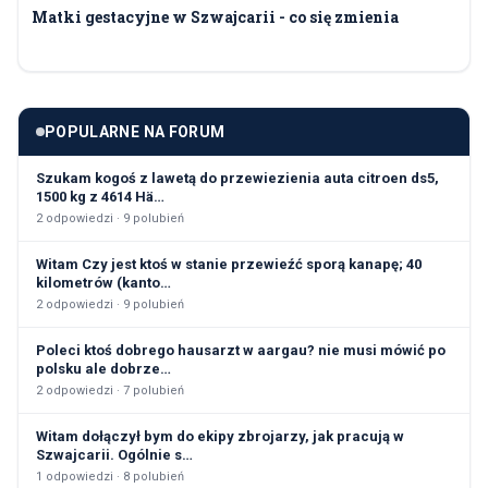
Matki gestacyjne w Szwajcarii - co się zmienia
POPULARNE NA FORUM
Szukam kogoś z lawetą do przewiezienia auta citroen ds5,
1500 kg z 4614 Hä…
2
odpowiedzi ·
9
polubień
Witam Czy jest ktoś w stanie przewieźć sporą kanapę; 40
kilometrów (kanto…
2
odpowiedzi ·
9
polubień
Poleci ktoś dobrego hausarzt w aargau? nie musi mówić po
polsku ale dobrze…
2
odpowiedzi ·
7
polubień
Witam dołączył bym do ekipy zbrojarzy, jak pracują w
Szwajcarii. Ogólnie s…
1
odpowiedzi ·
8
polubień