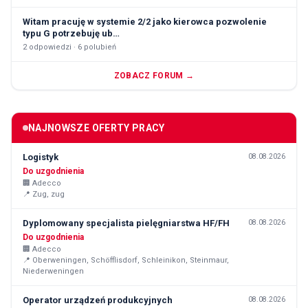
Witam pracuję w systemie 2/2 jako kierowca pozwolenie
typu G potrzebuję ub…
2
odpowiedzi ·
6
polubień
ZOBACZ FORUM →
NAJNOWSZE OFERTY PRACY
Logistyk
08.08.2026
Do uzgodnienia
🏢
Adecco
📍
Zug, zug
Dyplomowany specjalista pielęgniarstwa HF/FH
08.08.2026
Do uzgodnienia
🏢
Adecco
📍
Oberweningen, Schöfflisdorf, Schleinikon, Steinmaur,
Niederweningen
Operator urządzeń produkcyjnych
08.08.2026