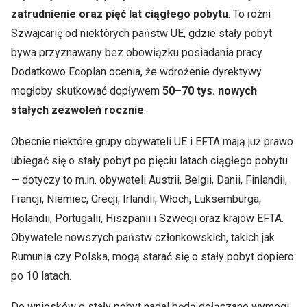
zatrudnienie oraz pięć lat ciągłego pobytu
. To różni
Szwajcarię od niektórych państw UE, gdzie stały pobyt
bywa przyznawany bez obowiązku posiadania pracy.
Dodatkowo Ecoplan ocenia, że wdrożenie dyrektywy
mogłoby skutkować dopływem
50–70 tys. nowych
stałych zezwoleń rocznie
.
Obecnie niektóre grupy obywateli UE i EFTA mają już prawo
ubiegać się o stały pobyt po pięciu latach ciągłego pobytu
— dotyczy to m.in. obywateli Austrii, Belgii, Danii, Finlandii,
Francji, Niemiec, Grecji, Irlandii, Włoch, Luksemburga,
Holandii, Portugalii, Hiszpanii i Szwecji oraz krajów EFTA.
Obywatele nowszych państw członkowskich, takich jak
Rumunia czy Polska, mogą starać się o stały pobyt dopiero
po 10 latach.
Do wniosków o stały pobyt nadal będą dołączane wymogi