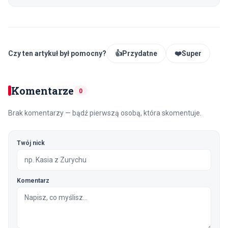
Czy ten artykuł był pomocny?
👍
Przydatne
❤️
Super
Komentarze
0
Brak komentarzy — bądź pierwszą osobą, która skomentuje.
Twój nick
Komentarz