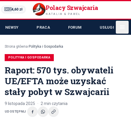
Polacy Szwajcaria
🇨🇭
4,60
zł
NATALIA & PAWEŁ
NEWSY
PRACA
FORUM
USŁUGI
Strona główna
·
Polityka i Gospodarka
POLITYKA I GOSPODARKA
Raport: 570 tys. obywateli
UE/EFTA może uzyskać
stały pobyt w Szwajcarii
9 listopada 2025
·
2
min czytania
UDOSTĘPNIJ