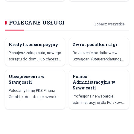
POLECANE USŁUGI
Zobacz wszystkie →
Kredyt konsumpcyjny
Zwrot podatku i ulgi
POLECANE
POLECANE
Planujesz zakup auta, nowego
Rozliczenie podatkowe w
sprzętu do domu lub chcesz
Szwajcarii (Steuererklärung)
sfinansować inne większe
może być skomplikowane,
wydatki? Kredyt
ponieważ przepisy różnią się
Ubezpieczenia w
Pomoc
POLECANE
POLECANE
konsumpcyjny w Szwajcarii
w zależności od kantonu.
Szwajcarii
Administracyjna w
może być rozwiązaniem –
Wiele osób nie zdaje sobie
Szwajcarii
również dla osób z polskim
Polecamy firmę PKS Finanz
sprawy z możliwości
Profesjonalne wsparcie
obywatelstwem. Dowiedz się,
GmbH, która oferuje szeroki
skorzystania z licznych ulg,
administracyjne dla Polaków
jakie…
zakres usług
które pozwalają…
w Szwajcarii Chrust
ubezpieczeniowych w
Translations oferuje pełne
Szwajcarii. PKS Finanz
wsparcie administracyjne dla
specjalizuje się w doradztwie
Polaków mieszkających w
dotyczącym ubezpieczeń
Szwajcarii