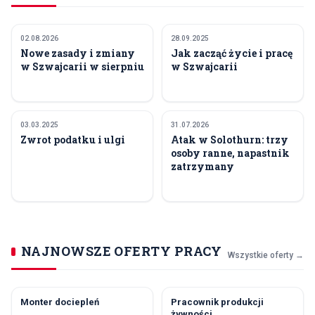
02.08.2026
28.09.2025
SPOŁECZEŃSTWO
PORADNIKI
Nowe zasady i zmiany
Jak zacząć życie i pracę
w Szwajcarii w sierpniu
w Szwajcarii
03.03.2025
31.07.2026
POLECANE
SPOŁECZEŃSTWO
Zwrot podatku i ulgi
Atak w Solothurn: trzy
osoby ranne, napastnik
zatrzymany
NAJNOWSZE OFERTY PRACY
Wszystkie oferty
→
Monter dociepleń
Pracownik produkcji
żywności