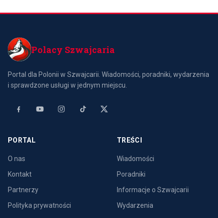
zdrowotnych, emerytalnych,
niemieckojęzycznej. Od 2018
majątkowych i
roku firma reprezentuje
odpowiedzialności
swoich klientów w kontakta
Polacy Szwajcaria
Portal dla Polonii w Szwajcarii. Wiadomości, poradniki, wydarzenia
i sprawdzone usługi w jednym miejscu.
PORTAL
TREŚCI
O nas
Wiadomości
Kontakt
Poradniki
Partnerzy
Informacje o Szwajcarii
Polityka prywatności
Wydarzenia