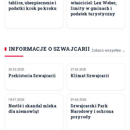
tablice, ubezpieczenie i
właściciel: Lex Weber,
podatki krok po kroku
limity w gminach i
podatek turystyczny
INFORMACJE O SZWAJCARII
Zobacz wszystkie →
20.02.2025
27.03.2025
HISTORIA SZWAJCARII
GEOGRAFIA
Prehistoria Szwajcarii
Klimat Szwajcarii
18.07.2026
09.06.2026
MROCZNA HISTORIA
GEOGRAFIA
Nestlé i skandal mleka
Szwajcarski Park
SZWAJCARII
dla niemowląt
Narodowy i ochrona
przyrody