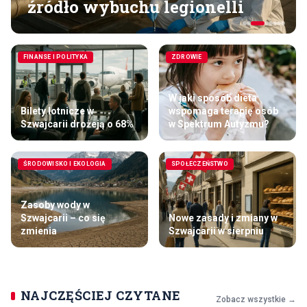
źródło wybuchu legionelli
FINANSE I POLITYKA
ZDROWIE
W jaki sposób dieta
Bilety lotnicze w
wspomaga terapię osób
Szwajcarii drożeją o 68%
w Spektrum Autyzmu?
ŚRODOWISKO I EKOLOGIA
SPOŁECZEŃSTWO
Zasoby wody w
Szwajcarii – co się
Nowe zasady i zmiany w
zmienia
Szwajcarii w sierpniu
NAJCZĘŚCIEJ CZYTANE
Zobacz wszystkie →