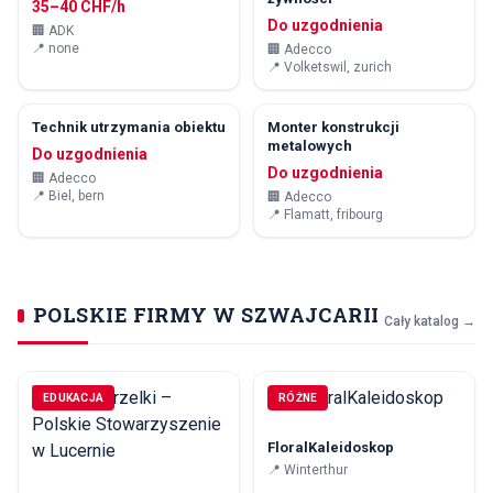
35–40 CHF/h
Do uzgodnienia
🏢
ADK
📍
none
🏢
Adecco
📍
Volketswil, zurich
Technik utrzymania obiektu
Monter konstrukcji
metalowych
Do uzgodnienia
Do uzgodnienia
🏢
Adecco
📍
Biel, bern
🏢
Adecco
📍
Flamatt, fribourg
POLSKIE FIRMY W SZWAJCARII
Cały katalog
→
EDUKACJA
RÓŻNE
FloralKaleidoskop
📍
Winterthur