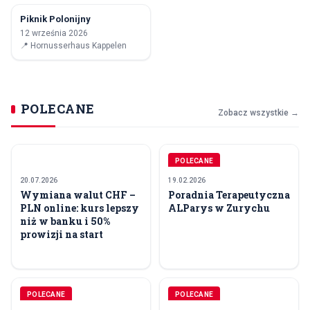
Piknik Polonijny
12
12 września 2026
WRZ
📍
Hornusserhaus Kappelen
POLECANE
Zobacz wszystkie →
POLECANE
20.07.2026
19.02.2026
Wymiana walut CHF –
Poradnia Terapeutyczna
PLN online: kurs lepszy
ALParys w Zurychu
niż w banku i 50%
prowizji na start
POLECANE
POLECANE