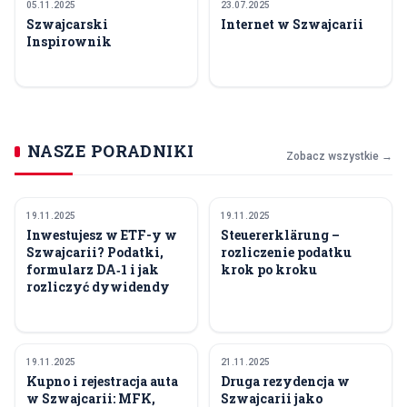
05.11.2025
23.07.2025
Szwajcarski
Internet w Szwajcarii
Inspirownik
NASZE PORADNIKI
Zobacz wszystkie →
19.11.2025
19.11.2025
FINANSE I PODATKI
FINANSE I PODATKI
Inwestujesz w ETF-y w
Steuererklärung –
Szwajcarii? Podatki,
rozliczenie podatku
formularz DA‑1 i jak
krok po kroku
rozliczyć dywidendy
19.11.2025
21.11.2025
TRANSPORT I PODRÓŻE
MIESZKANIE
Kupno i rejestracja auta
Druga rezydencja w
w Szwajcarii: MFK,
Szwajcarii jako