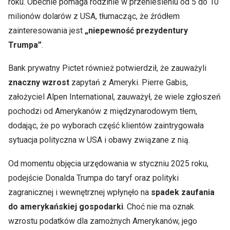
roku. Obecnie pomaga rodzinie w przeniesieniu od 5 do 10
milionów dolarów z USA, tłumacząc, że źródłem
zainteresowania jest
„niepewność prezydentury
Trumpa”
.
Bank prywatny Pictet również potwierdził, że zauważyli
znaczny wzrost
zapytań z Ameryki. Pierre Gabis,
założyciel Alpen International, zauważył, że wiele zgłoszeń
pochodzi od Amerykanów z międzynarodowym tłem,
dodając, że po wyborach część klientów zaintrygowała
sytuacja polityczna w USA i obawy związane z nią.
Od momentu objęcia urzędowania w styczniu 2025 roku,
podejście Donalda Trumpa do taryf oraz polityki
zagranicznej i wewnętrznej wpłynęło na
spadek zaufania
do amerykańskiej gospodarki
. Choć nie ma oznak
wzrostu podatków dla zamożnych Amerykanów, jego