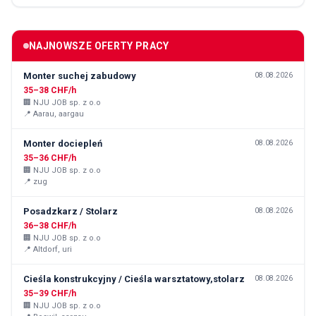
NAJNOWSZE OFERTY PRACY
Monter suchej zabudowy
08.08.2026
35–38 CHF/h
🏢
NJU JOB sp. z o.o
📍
Aarau, aargau
Monter dociepleń
08.08.2026
35–36 CHF/h
🏢
NJU JOB sp. z o.o
📍
zug
Posadzkarz / Stolarz
08.08.2026
36–38 CHF/h
🏢
NJU JOB sp. z o.o
📍
Altdorf, uri
Cieśla konstrukcyjny / Cieśla warsztatowy,stolarz
08.08.2026
35–39 CHF/h
🏢
NJU JOB sp. z o.o