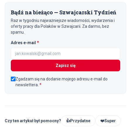
Bądź na bieżąco — Szwajcarski Tydzień
Raz w tygodniu najważniejsze wiadomości, wydarzenia i
oferty pracy dla Polaków w Szwajcarii. Za darmo, bez
spamu.
(wymagane)
Adres e-mail
*
Zapisz się
Zgadzam się na dodanie mojego adresu e-mail do
newslettera.
*
Czy ten artykuł był pomocny?
👍
Przydatne
❤️
Super