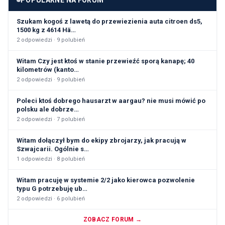
POPULARNE NA FORUM
Szukam kogoś z lawetą do przewiezienia auta citroen ds5,
1500 kg z 4614 Hä…
2
odpowiedzi ·
9
polubień
Witam Czy jest ktoś w stanie przewieźć sporą kanapę; 40
kilometrów (kanto…
2
odpowiedzi ·
9
polubień
Poleci ktoś dobrego hausarzt w aargau? nie musi mówić po
polsku ale dobrze…
2
odpowiedzi ·
7
polubień
Witam dołączył bym do ekipy zbrojarzy, jak pracują w
Szwajcarii. Ogólnie s…
1
odpowiedzi ·
8
polubień
Witam pracuję w systemie 2/2 jako kierowca pozwolenie
typu G potrzebuję ub…
2
odpowiedzi ·
6
polubień
ZOBACZ FORUM →