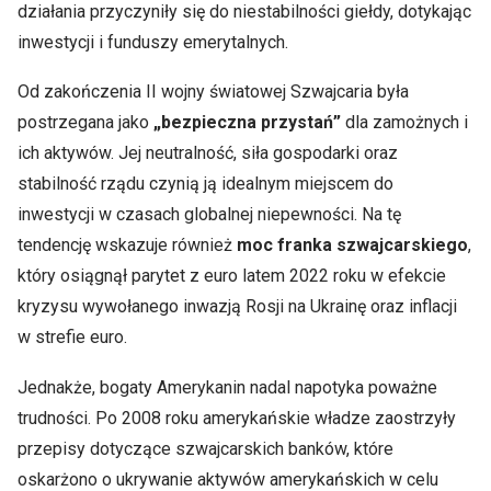
działania przyczyniły się do niestabilności giełdy, dotykając
inwestycji i funduszy emerytalnych.
Od zakończenia II wojny światowej Szwajcaria była
postrzegana jako
„bezpieczna przystań”
dla zamożnych i
ich aktywów. Jej neutralność, siła gospodarki oraz
stabilność rządu czynią ją idealnym miejscem do
inwestycji w czasach globalnej niepewności. Na tę
tendencję wskazuje również
moc franka szwajcarskiego
,
który osiągnął parytet z euro latem 2022 roku w efekcie
kryzysu wywołanego inwazją Rosji na Ukrainę oraz inflacji
w strefie euro.
Jednakże, bogaty Amerykanin nadal napotyka poważne
trudności. Po 2008 roku amerykańskie władze zaostrzyły
przepisy dotyczące szwajcarskich banków, które
oskarżono o ukrywanie aktywów amerykańskich w celu