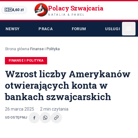
Polacy Szwajcaria
🇨🇭
4,60
zł
NATALIA & PAWEŁ
NEWSY
PRACA
FORUM
USŁUGI
Strona główna
·
Finanse i Polityka
FINANSE I POLITYKA
Wzrost liczby Amerykanów
otwierających konta w
bankach szwajcarskich
26 marca 2025
·
2
min czytania
UDOSTĘPNIJ