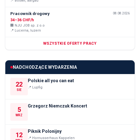
📍
Boswil, aargau
Pracownik drogowy
08.08.2026
34–36 CHF/h
🏢
NJU JOB sp. z o.o
📍
Lucerna, luzern
WSZYSTKIE OFERTY PRACY
NADCHODZĄCE WYDARZENIA
Polskie all you can eat
22
📍
Lupfig
SIE
Grzegorz Niemczuk Koncert
5
WRZ
Piknik Polonijny
12
📍
Hornusserhaus Kappelen