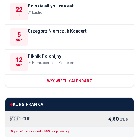
Polskie all you can eat
22
📍
Lupfig
SIE
Grzegorz Niemczuk Koncert
5
WRZ
Piknik Polonijny
12
📍
Hornusserhaus Kappelen
WRZ
WYŚWIETL KALENDARZ
KURS FRANKA
4,60
🇨🇭
1 CHF
PLN
Wymień i oszczędź 50% na prowizji →