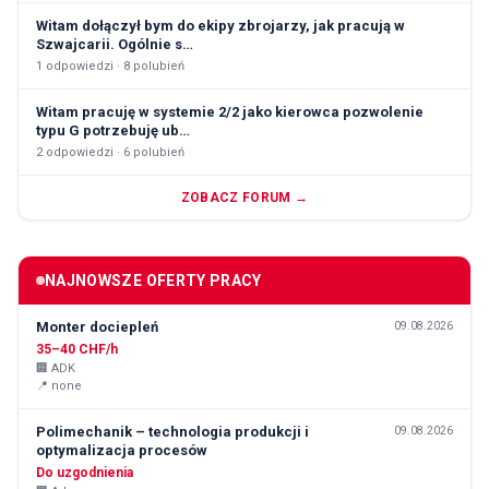
Witam dołączył bym do ekipy zbrojarzy, jak pracują w
Szwajcarii. Ogólnie s…
1
odpowiedzi ·
8
polubień
Witam pracuję w systemie 2/2 jako kierowca pozwolenie
typu G potrzebuję ub…
2
odpowiedzi ·
6
polubień
ZOBACZ FORUM →
NAJNOWSZE OFERTY PRACY
Monter dociepleń
09.08.2026
35–40 CHF/h
🏢
ADK
📍
none
Polimechanik – technologia produkcji i
09.08.2026
optymalizacja procesów
Do uzgodnienia