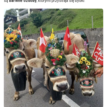
są
barwne ozdoby
, którymi przystraja się bydło.