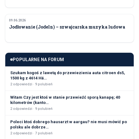
09.06.2026
ŚWIĘTA I TRADYCJE
Jodłowanie (Jodeln) – szwajcarska muzyka ludowa
POPULARNE NA FORUM
Szukam kogoś z lawetą do przewiezienia auta citroen ds5,
1500 kg z 4614 Hä…
2
odpowiedzi ·
9
polubień
Witam Czy jest ktoś w stanie przewieźć sporą kanapę; 40
kilometrów (kanto…
2
odpowiedzi ·
9
polubień
Poleci ktoś dobrego hausarzt w aargau? nie musi mówić po
polsku ale dobrze…
2
odpowiedzi ·
7
polubień