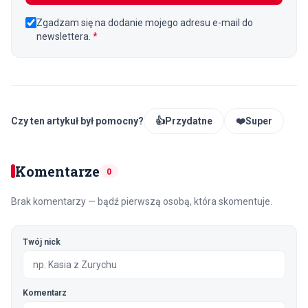
Zgadzam się na dodanie mojego adresu e-mail do
newslettera.
*
Czy ten artykuł był pomocny?
👍
Przydatne
❤️
Super
Komentarze
0
Brak komentarzy — bądź pierwszą osobą, która skomentuje.
Twój nick
Komentarz