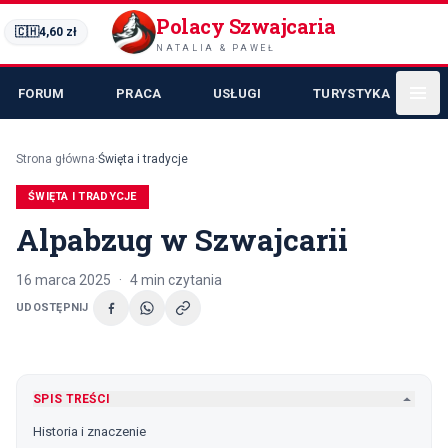
Polacy Szwajcaria
🇨🇭
4,60
zł
NATALIA & PAWEŁ
FORUM
PRACA
USŁUGI
TURYSTYKA
Strona główna
·
Święta i tradycje
ŚWIĘTA I TRADYCJE
Alpabzug w Szwajcarii
16 marca 2025
·
4
min czytania
UDOSTĘPNIJ
SPIS TREŚCI
Historia i znaczenie