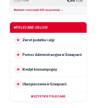
4,60
🇨🇭
1 CHF
PLN
Wymień i oszczędź 50% na prowizji →
POLECANE USŁUGI
★
Zwrot podatku i ulgi
★
Pomoc Administracyjna w Szwajcarii
★
Kredyt konsumpcyjny
★
Ubezpieczenia w Szwajcarii
WSZYSTKIE POLECANE