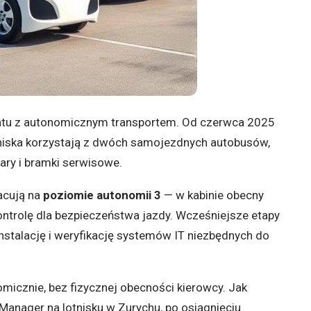
mentu z autonomicznym transportem. Od czerwca 2025
tniska korzystają z dwóch samojezdnych autobusów,
gary i bramki serwisowe.
racują na
poziomie autonomii 3
— w kabinie obecny
kontrolę dla bezpieczeństwa jazdy. Wcześniejsze etapy
stalację i weryfikację systemów IT niezbędnych do
micznie, bez fizycznej obecności kierowcy. Jak
 Manager na lotnisku w Zurychu, po osiągnięciu