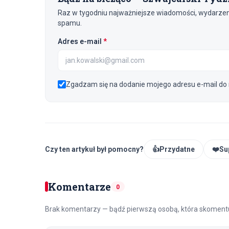
Raz w tygodniu najważniejsze wiadomości, wydarzenia
spamu.
(wymagane)
Adres e-mail
*
Zgadzam się na dodanie mojego adresu e-mail do 
Czy ten artykuł był pomocny?
👍
Przydatne
❤️
Su
Komentarze
0
Brak komentarzy — bądź pierwszą osobą, która skomentu