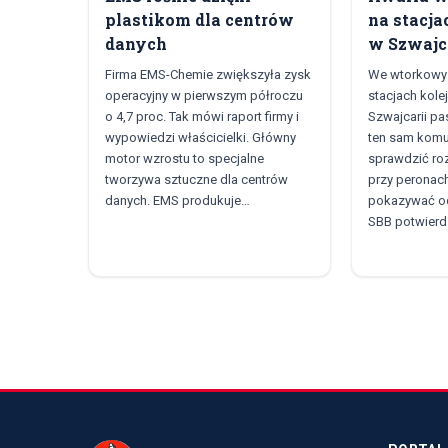
plastikom dla centrów
na stacj
danych
w Szwajc
Firma EMS-Chemie zwiększyła zysk
We wtorkowy 
operacyjny w pierwszym półroczu
stacjach kole
o 4,7 proc. Tak mówi raport firmy i
Szwajcarii pa
wypowiedzi właścicielki. Główny
ten sam komu
motor wzrostu to specjalne
sprawdzić roz
tworzywa sztuczne dla centrów
przy peronach
danych. EMS produkuje…
pokazywać od
SBB potwierdz