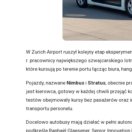
W Zurich Airport ruszył kolejny etap ekspery
r. pracownicy największego szwajcarskiego lo
które kursują po terenie portu łącząc biura, han
Pojazdy, nazwane
Nimbus
i
Stratus
, obecnie p
jest kierowca, gotowy w każdej chwili przejąć 
testów obejmowały kursy bez pasażerów oraz in
transportu personelu.
Docelowo autobusy mają działać w pełni autono
podkreśla Raphaël Glaesener, Senior Innovation