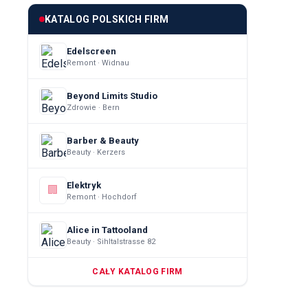
KATALOG POLSKICH FIRM
Edelscreen
Remont · Widnau
Beyond Limits Studio
Zdrowie · Bern
Barber & Beauty
Beauty · Kerzers
Elektryk
🏢
Remont · Hochdorf
Alice in Tattooland
Beauty · Sihltalstrasse 82
CAŁY KATALOG FIRM