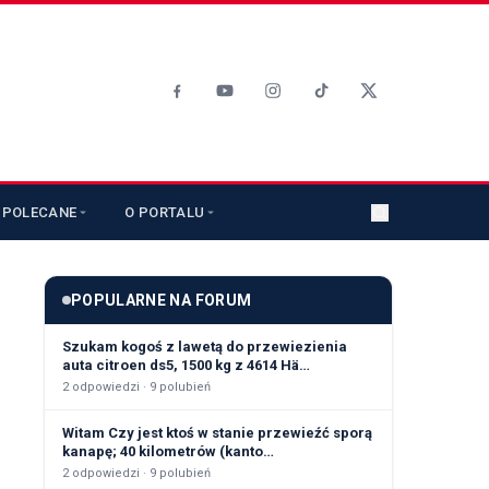
POLECANE
O PORTALU
POPULARNE NA FORUM
Szukam kogoś z lawetą do przewiezienia
auta citroen ds5, 1500 kg z 4614 Hä…
2
odpowiedzi ·
9
polubień
Witam Czy jest ktoś w stanie przewieźć sporą
kanapę; 40 kilometrów (kanto…
2
odpowiedzi ·
9
polubień