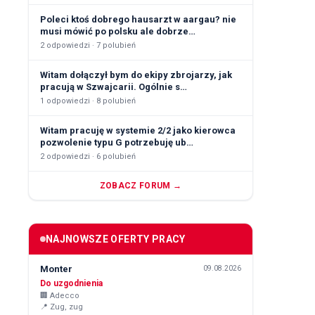
Poleci ktoś dobrego hausarzt w aargau? nie
musi mówić po polsku ale dobrze…
2
odpowiedzi ·
7
polubień
Witam dołączył bym do ekipy zbrojarzy, jak
pracują w Szwajcarii. Ogólnie s…
1
odpowiedzi ·
8
polubień
Witam pracuję w systemie 2/2 jako kierowca
pozwolenie typu G potrzebuję ub…
2
odpowiedzi ·
6
polubień
ZOBACZ FORUM →
NAJNOWSZE OFERTY PRACY
Monter
09.08.2026
Do uzgodnienia
🏢
Adecco
📍
Zug, zug