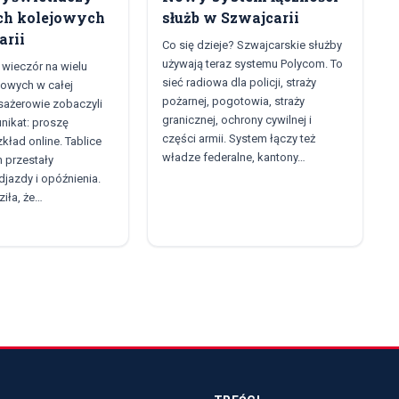
ach kolejowych
służb w Szwajcarii
arii
Co się dzieje? Szwajcarskie służby
używają teraz systemu Polycom. To
wieczór na wielu
sieć radiowa dla policji, straży
jowych w całej
pożarnej, pogotowia, straży
sażerowie zobaczyli
granicznej, ochrony cywilnej i
nikat: proszę
części armii. System łączy też
kład online. Tablice
władze federalne, kantony…
 przestały
jazdy i opóźnienia.
iła, że…