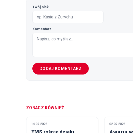
Twój nick
Komentarz
DODAJ KOMENTARZ
ZOBACZ RÓWNIEŻ
14.07.2026
02.07.2026
TECHNOLOGIA I INNOWACJE
TECHNOLOGIA
EMS rośnie dzięki
Awaria w