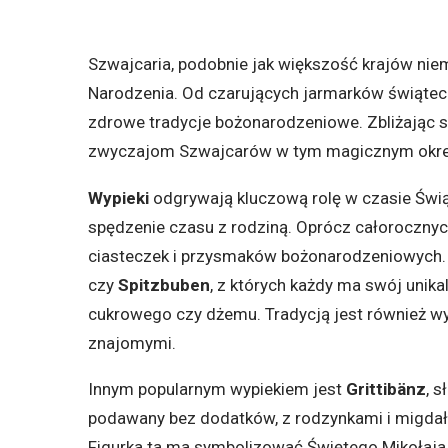
Szwajcaria, podobnie jak większość krajów ni
Narodzenia. Od czarujących jarmarków świątecz
zdrowe tradycje bożonarodzeniowe. Zbliżając się
zwyczajom Szwajcarów w tym magicznym okre
Wypieki
odgrywają kluczową rolę w czasie Świ
spędzenie czasu z rodziną. Oprócz całorocznyc
ciasteczek i przysmaków bożonarodzeniowych. 
czy
Spitzbuben
, z których każdy ma swój unika
cukrowego czy dżemu. Tradycją jest również 
znajomymi.
Innym popularnym wypiekiem jest
Grittibänz
, 
podawany bez dodatków, z rodzynkami i migdała
Figurka ta ma symbolizować Świętego Mikołaja