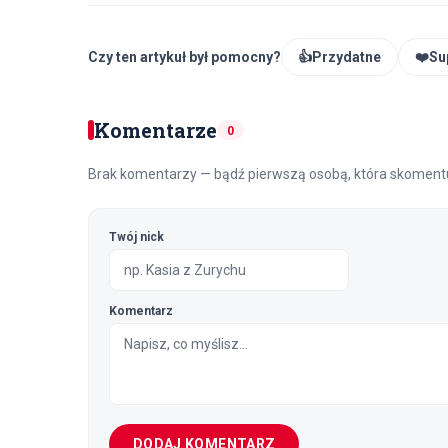
Czy ten artykuł był pomocny?
👍
Przydatne
❤️
Su
Komentarze
0
Brak komentarzy — bądź pierwszą osobą, która skomentu
Twój nick
Komentarz
DODAJ KOMENTARZ