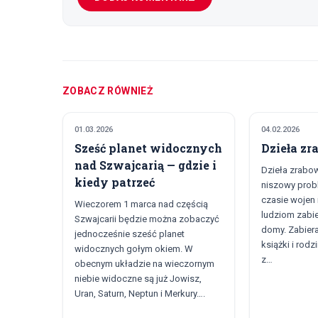
ZOBACZ RÓWNIEŻ
01.03.2026
04.02.2026
KULTURA I ROZRYWKA
KULTURA I R
Sześć planet widocznych
Dzieła z
nad Szwajcarią — gdzie i
Dzieła zrabow
kiedy patrzeć
niszowy prob
czasie wojen
Wieczorem 1 marca nad częścią
ludziom zabier
Szwajcarii będzie można zobaczyć
domy. Zabiera
jednocześnie sześć planet
książki i rodz
widocznych gołym okiem. W
z…
obecnym układzie na wieczornym
niebie widoczne są już Jowisz,
Uran, Saturn, Neptun i Merkury….