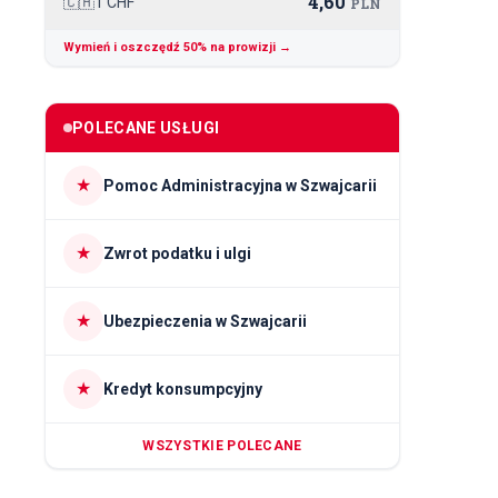
4,60
🇨🇭
1 CHF
PLN
Wymień i oszczędź 50% na prowizji →
POLECANE USŁUGI
★
Pomoc Administracyjna w Szwajcarii
★
Zwrot podatku i ulgi
★
Ubezpieczenia w Szwajcarii
★
Kredyt konsumpcyjny
WSZYSTKIE POLECANE