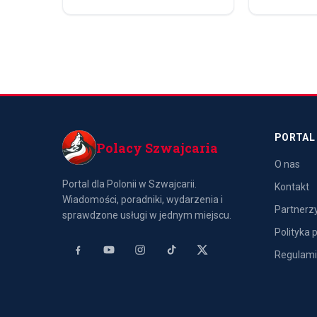
PORTAL
Polacy Szwajcaria
O nas
Portal dla Polonii w Szwajcarii.
Kontakt
Wiadomości, poradniki, wydarzenia i
Partnerz
sprawdzone usługi w jednym miejscu.
Polityka 
Regulam