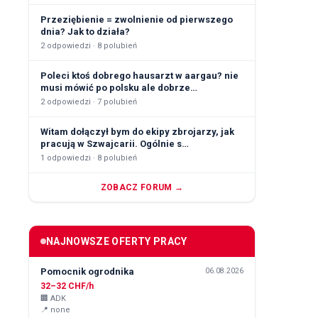
Przeziębienie = zwolnienie od pierwszego
dnia? Jak to działa?
2
odpowiedzi ·
8
polubień
Poleci ktoś dobrego hausarzt w aargau? nie
musi mówić po polsku ale dobrze…
2
odpowiedzi ·
7
polubień
Witam dołączył bym do ekipy zbrojarzy, jak
pracują w Szwajcarii. Ogólnie s…
1
odpowiedzi ·
8
polubień
ZOBACZ FORUM →
NAJNOWSZE OFERTY PRACY
Pomocnik ogrodnika
06.08.2026
32–32 CHF/h
🏢
ADK
📍
none