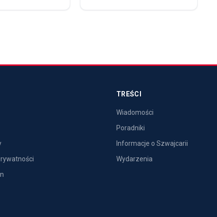
TREŚCI
Wiadomości
Poradniki
y
Informacje o Szwajcarii
prywatności
Wydarzenia
in