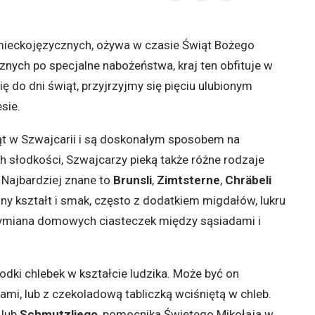
emieckojęzycznych, ożywa w czasie Świąt Bożego
nych po specjalne nabożeństwa, kraj ten obfituje w
 do dni świąt, przyjrzyjmy się pięciu ulubionym
sie.
ąt w Szwajcarii i są doskonałym sposobem na
h słodkości, Szwajcarzy pieką także różne rodzaje
Najbardziej znane to
Brunsli
,
Zimtsterne
,
Chräbeli
lny kształt i smak, często z dodatkiem migdałów, lukru
wymiana domowych ciasteczek między sąsiadami i
słodki chlebek w kształcie ludzika. Może być on
mi, lub z czekoladową tabliczką wciśniętą w chleb.
 lub
Schmutzliego
, pomocnika Świętego Mikołaja w