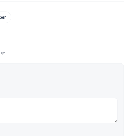
per
je.