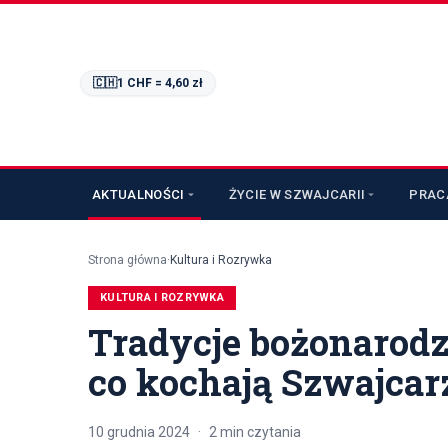
🇨🇭
1 CHF =
4,60
zł
AKTUALNOŚCI
ŻYCIE W SZWAJCARII
PRAC
Strona główna
·
Kultura i Rozrywka
KULTURA I ROZRYWKA
Tradycje bożonarodz
co kochają Szwajcar
10 grudnia 2024
·
2
min czytania