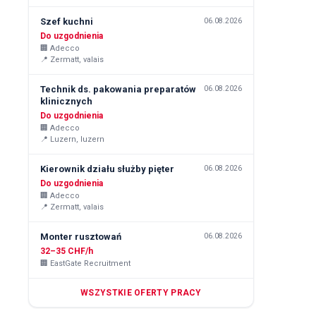
Szef kuchni
06.08.2026
Do uzgodnienia
🏢
Adecco
📍
Zermatt, valais
Technik ds. pakowania preparatów
06.08.2026
klinicznych
Do uzgodnienia
🏢
Adecco
📍
Luzern, luzern
Kierownik działu służby pięter
06.08.2026
Do uzgodnienia
🏢
Adecco
📍
Zermatt, valais
Monter rusztowań
06.08.2026
32–35 CHF/h
🏢
EastGate Recruitment
WSZYSTKIE OFERTY PRACY