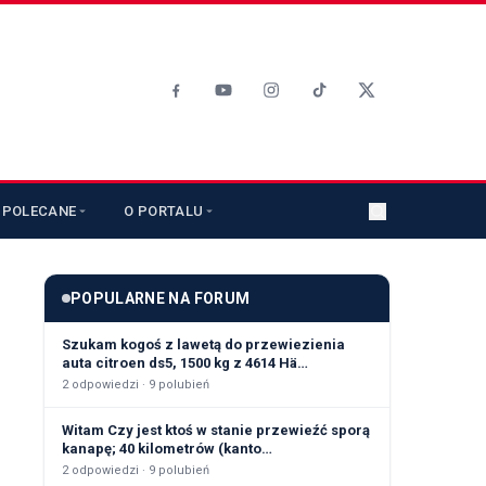
POLECANE
O PORTALU
POPULARNE NA FORUM
Szukam kogoś z lawetą do przewiezienia
auta citroen ds5, 1500 kg z 4614 Hä…
2
odpowiedzi ·
9
polubień
Witam Czy jest ktoś w stanie przewieźć sporą
kanapę; 40 kilometrów (kanto…
2
odpowiedzi ·
9
polubień