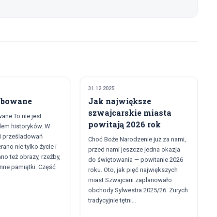
31.12.2025
OZRYWKA
KULTURA I ROZRYWKA
rabowane
Jak największe
szwajcarskie miasta
ane To nie jest
powitają 2026 rok
lem historyków. W
 i prześladowań
Choć Boże Narodzenie już za nami,
ano nie tylko życie i
przed nami jeszcze jedna okazja
no też obrazy, rzeźby,
do świętowania — powitanie 2026
inne pamiątki. Część
roku. Oto, jak pięć największych
miast Szwajcarii zaplanowało
obchody Sylwestra 2025/26. Zurych
tradycyjnie tętni…