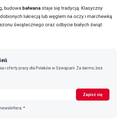
eg, budowa
bałwana
staje się tradycją. Klasyczny
ozdobionych lukrecją lub węglem na oczy i marchewką
ezonu świątecznego oraz odbycie białych świąt.
ień
 i oferty pracy dla Polaków w Szwajcarii. Za darmo, bez
Zapisz się
newslettera.
*