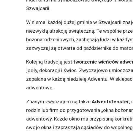
Szwajcarii.
W niemal każdej dużej gminie w Szwajcarii znaj
niezwykłą atrakcję świąteczną. Te wspólne prz
bożonarodzeniowych, zachęcają ludzi w każdy
zazwyczaj są otwarte od października do marca,
Kolejną tradycją jest
tworzenie wieńców adw
jodły, dekoracji i świec. Zwyczajowo umieszcza 
zapalana w każdą niedzielę Adwentu. W sklepa
adwentowe.
Znanym zwyczajem są także
Adventsfenster
,
rodzin lub firm do przygotowania „okna bożona
adwentowy. Każde okno ma przypisaną konkretną
swoje okna i zapraszają sąsiadów do wspólneg