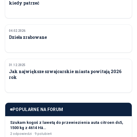
kiedy patrzeć
04.02.2026
KULTURA I ROZRYWKA
Dzieła zrabowane
31.12.2025
KULTURA I ROZRYWKA
Jak największe szwajcarskie miasta powitają 2026
rok
POPULARNE NA FORUM
Szukam kogoś z lawetą do przewiezienia auta citroen ds5,
1500 kg z 4614 Hä…
2
odpowiedzi ·
9
polubień