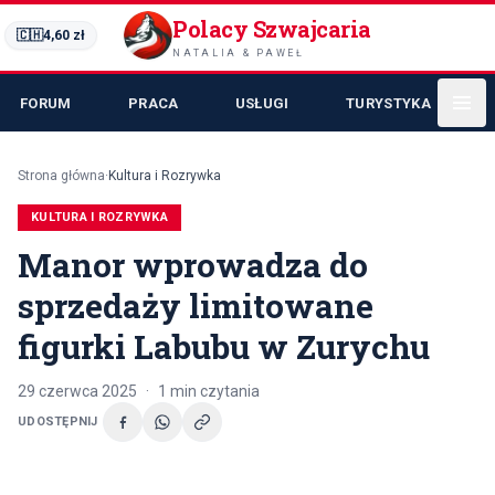
Polacy Szwajcaria
🇨🇭
4,60
zł
NATALIA & PAWEŁ
FORUM
PRACA
USŁUGI
TURYSTYKA
Strona główna
·
Kultura i Rozrywka
KULTURA I ROZRYWKA
Manor wprowadza do
sprzedaży limitowane
figurki Labubu w Zurychu
29 czerwca 2025
·
1
min czytania
UDOSTĘPNIJ