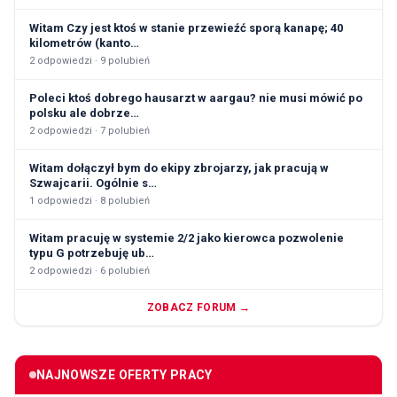
Witam Czy jest ktoś w stanie przewieźć sporą kanapę; 40
kilometrów (kanto…
2
odpowiedzi ·
9
polubień
Poleci ktoś dobrego hausarzt w aargau? nie musi mówić po
polsku ale dobrze…
2
odpowiedzi ·
7
polubień
Witam dołączył bym do ekipy zbrojarzy, jak pracują w
Szwajcarii. Ogólnie s…
1
odpowiedzi ·
8
polubień
Witam pracuję w systemie 2/2 jako kierowca pozwolenie
typu G potrzebuję ub…
2
odpowiedzi ·
6
polubień
ZOBACZ FORUM →
NAJNOWSZE OFERTY PRACY