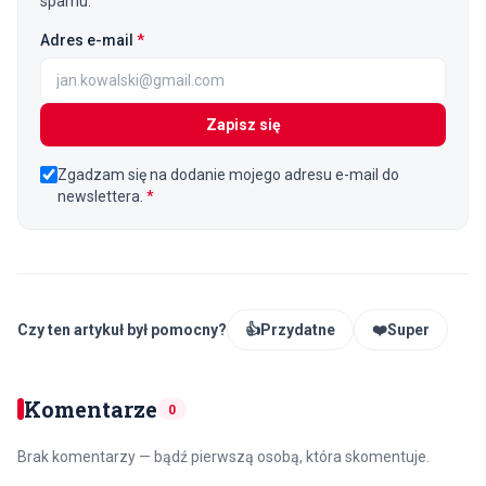
spamu.
(wymagane)
Adres e-mail
*
Zapisz się
Zgadzam się na dodanie mojego adresu e-mail do
newslettera.
*
Czy ten artykuł był pomocny?
👍
Przydatne
❤️
Super
Komentarze
0
Brak komentarzy — bądź pierwszą osobą, która skomentuje.