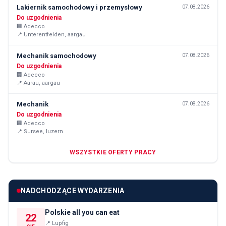
Lakiernik samochodowy i przemysłowy
07.08.2026
Do uzgodnienia
🏢
Adecco
📍
Unterentfelden, aargau
Mechanik samochodowy
07.08.2026
Do uzgodnienia
🏢
Adecco
📍
Aarau, aargau
Mechanik
07.08.2026
Do uzgodnienia
🏢
Adecco
📍
Sursee, luzern
WSZYSTKIE OFERTY PRACY
NADCHODZĄCE WYDARZENIA
Polskie all you can eat
22
📍
Lupfig