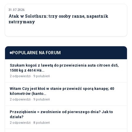
31.07.2026
SPOŁECZEŃSTWO
Atak w Solothurn: trzy osoby ranne, napastnik
zatrzymany
POPULARNE NA FORUM
Szukam kogoś z lawetą do przewiezienia auta citroen ds5,
1500 kg z 4614 Hä…
2
odpowiedzi ·
9
polubień
Witam Czy jest ktoś w stanie przewieźć sporą kanapę; 40
kilometrów (kanto…
2
odpowiedzi ·
9
polubień
Przeziębienie = zwolnienie od pierwszego dnia? Jak to
działa?
2
odpowiedzi ·
8
polubień