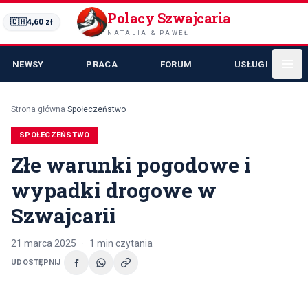
Polacy Szwajcaria
🇨🇭
4,60
zł
NATALIA & PAWEŁ
NEWSY
PRACA
FORUM
USŁUGI
Strona główna
·
Społeczeństwo
SPOŁECZEŃSTWO
Złe warunki pogodowe i
wypadki drogowe w
Szwajcarii
21 marca 2025
·
1
min czytania
UDOSTĘPNIJ