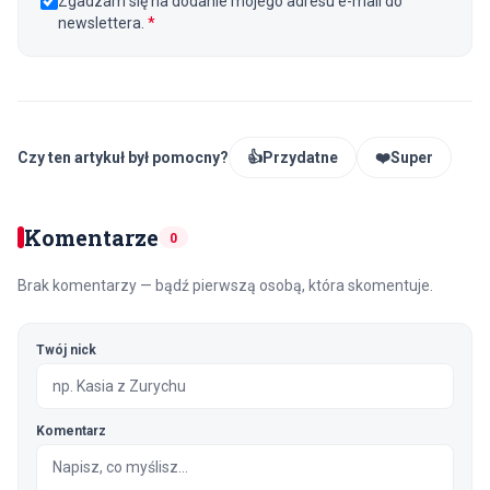
Zgadzam się na dodanie mojego adresu e-mail do
newslettera.
*
Czy ten artykuł był pomocny?
👍
Przydatne
❤️
Super
Komentarze
0
Brak komentarzy — bądź pierwszą osobą, która skomentuje.
Twój nick
Komentarz