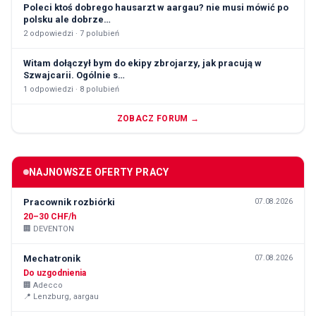
Poleci ktoś dobrego hausarzt w aargau? nie musi mówić po
polsku ale dobrze…
2
odpowiedzi ·
7
polubień
Witam dołączył bym do ekipy zbrojarzy, jak pracują w
Szwajcarii. Ogólnie s…
1
odpowiedzi ·
8
polubień
ZOBACZ FORUM →
NAJNOWSZE OFERTY PRACY
Pracownik rozbiórki
07.08.2026
20–30 CHF/h
🏢
DEVENTON
Mechatronik
07.08.2026
Do uzgodnienia
🏢
Adecco
📍
Lenzburg, aargau