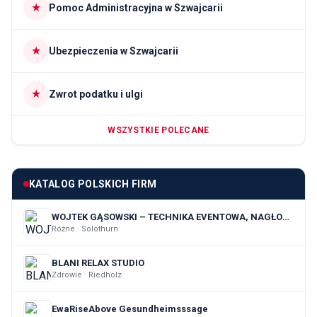
★
Pomoc Administracyjna w Szwajcarii
★
Ubezpieczenia w Szwajcarii
★
Zwrot podatku i ulgi
WSZYSTKIE POLECANE
KATALOG POLSKICH FIRM
WOJTEK GĄSOWSKI – TECHNIKA EVENTOWA, NAGŁOŚNIENIE I OŚWIETLENIE
Różne · Solothurn
BLANI RELAX STUDIO
Zdrowie · Riedholz
EwaRiseAbove Gesundheimsssage