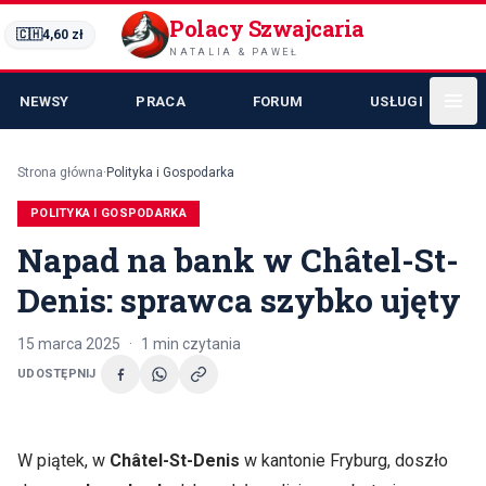
Polacy Szwajcaria
🇨🇭
4,60
zł
NATALIA & PAWEŁ
NEWSY
PRACA
FORUM
USŁUGI
Strona główna
·
Polityka i Gospodarka
POLITYKA I GOSPODARKA
Napad na bank w Châtel-St-
Denis: sprawca szybko ujęty
15 marca 2025
·
1
min czytania
UDOSTĘPNIJ
W piątek, w
Châtel-St-Denis
w kantonie Fryburg, doszło