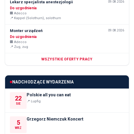
Lekarz specjalista anestezjologii
09.08.2026
Do uzgodnienia
🏢
Adecco
📍
Kappel (Solothurn), solothurn
Monter urządzeń
09.08.2026
Do uzgodnienia
🏢
Adecco
📍
Zug, zug
WSZYSTKIE OFERTY PRACY
NADCHODZĄCE WYDARZENIA
Polskie all you can eat
22
📍
Lupfig
SIE
Grzegorz Niemczuk Koncert
5
WRZ