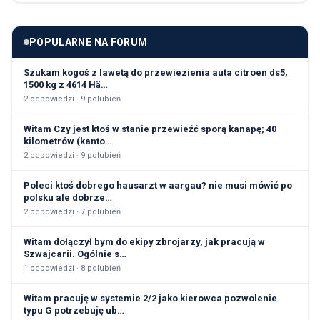
POPULARNE NA FORUM
Szukam kogoś z lawetą do przewiezienia auta citroen ds5,
1500 kg z 4614 Hä…
2
odpowiedzi ·
9
polubień
Witam Czy jest ktoś w stanie przewieźć sporą kanapę; 40
kilometrów (kanto…
2
odpowiedzi ·
9
polubień
Poleci ktoś dobrego hausarzt w aargau? nie musi mówić po
polsku ale dobrze…
2
odpowiedzi ·
7
polubień
Witam dołączył bym do ekipy zbrojarzy, jak pracują w
Szwajcarii. Ogólnie s…
1
odpowiedzi ·
8
polubień
Witam pracuję w systemie 2/2 jako kierowca pozwolenie
typu G potrzebuję ub…