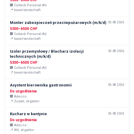
5300–6500 CHF
🏢
Collardi Personal AG
📍
basel-landschaft
Monter zabezpieczeń przeciwpożarowych (m/k/d)
05.08.2026
5300–6500 CHF
🏢
Collardi Personal AG
📍
basel-landschaft
Izoler przemysłowy / Blacharz izolacji
05.08.2026
technicznych (m/k/d)
5300–6500 CHF
🏢
Collardi Personal AG
📍
basel-landschaft
Asystent kierownika gastronomii
05.08.2026
Do uzgodnienia
🏢
Adecco
📍
Zuzwil, st-gallen
Kucharz w kantynie
05.08.2026
Do uzgodnienia
🏢
Adecco
📍
Wil, st-gallen