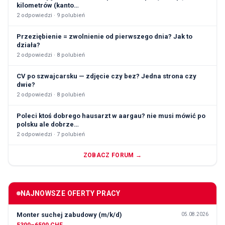
kilometrów (kanto…
2
odpowiedzi ·
9
polubień
Przeziębienie = zwolnienie od pierwszego dnia? Jak to
działa?
2
odpowiedzi ·
8
polubień
CV po szwajcarsku — zdjęcie czy bez? Jedna strona czy
dwie?
2
odpowiedzi ·
8
polubień
Poleci ktoś dobrego hausarzt w aargau? nie musi mówić po
polsku ale dobrze…
2
odpowiedzi ·
7
polubień
ZOBACZ FORUM →
NAJNOWSZE OFERTY PRACY
Monter suchej zabudowy (m/k/d)
05.08.2026