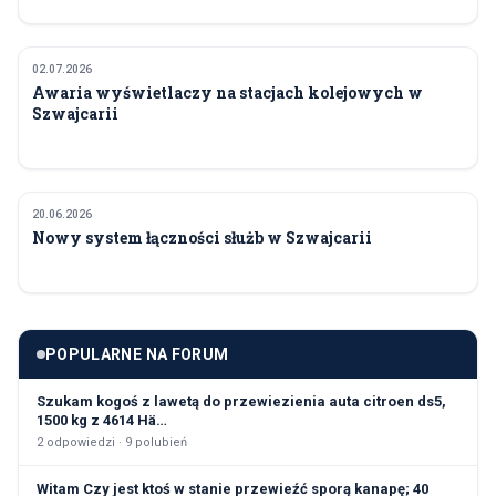
02.07.2026
TECHNOLOGIA I INNOWACJE
Awaria wyświetlaczy na stacjach kolejowych w
Szwajcarii
20.06.2026
TECHNOLOGIA I INNOWACJE
Nowy system łączności służb w Szwajcarii
POPULARNE NA FORUM
Szukam kogoś z lawetą do przewiezienia auta citroen ds5,
1500 kg z 4614 Hä…
2
odpowiedzi ·
9
polubień
Witam Czy jest ktoś w stanie przewieźć sporą kanapę; 40