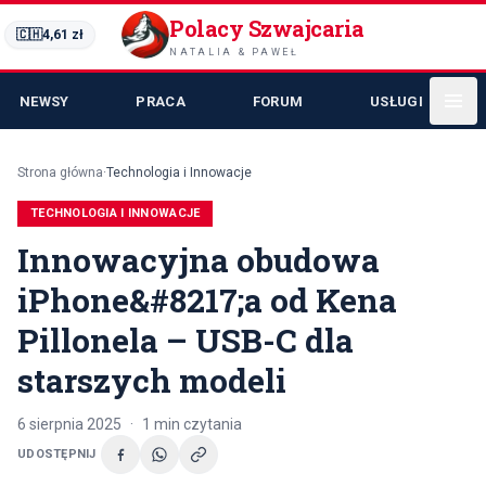
Polacy Szwajcaria
🇨🇭
4,61
zł
NATALIA & PAWEŁ
NEWSY
PRACA
FORUM
USŁUGI
Strona główna
·
Technologia i Innowacje
TECHNOLOGIA I INNOWACJE
Innowacyjna obudowa
iPhone&#8217;a od Kena
Pillonela – USB-C dla
starszych modeli
6 sierpnia 2025
·
1
min czytania
UDOSTĘPNIJ