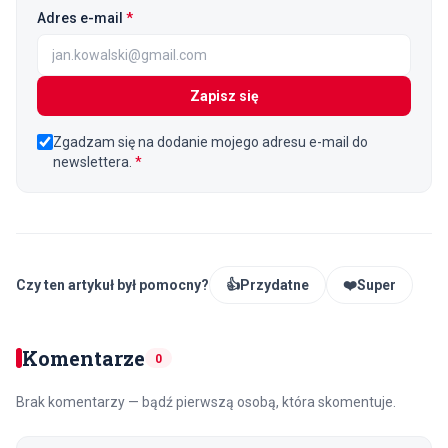
(wymagane)
Adres e-mail
*
Zapisz się
Zgadzam się na dodanie mojego adresu e-mail do
newslettera.
*
Czy ten artykuł był pomocny?
👍
Przydatne
❤️
Super
Komentarze
0
Brak komentarzy — bądź pierwszą osobą, która skomentuje.