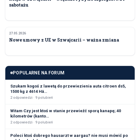
sabotażu
27.05.2026
ŚWIAT I RELACJE MIĘDZYNARODOWE
Nowe umowy z UE w Szwajcarii – ważna zmiana
POPULARNE NA FORUM
Szukam kogoś z lawetą do przewiezienia auta citroen ds5,
1500 kg z 4614 Hä…
2
odpowiedzi ·
9
polubień
Witam Czy jest ktoś w stanie przewieźć sporą kanapę; 40
kilometrów (kanto…
2
odpowiedzi ·
9
polubień
Poleci ktoś dobrego hausarzt w aargau? nie musi mówić po