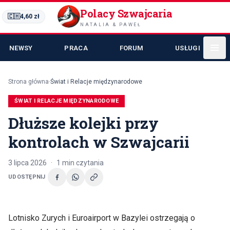
Polacy Szwajcaria
🇨🇭
4,60
zł
NATALIA & PAWEŁ
NEWSY
PRACA
FORUM
USŁUGI
Strona główna
·
Świat i Relacje międzynarodowe
ŚWIAT I RELACJE MIĘDZYNARODOWE
Dłuższe kolejki przy
kontrolach w Szwajcarii
3 lipca 2026
·
1
min czytania
UDOSTĘPNIJ
Lotnisko Zurych i Euroairport w Bazylei ostrzegają o