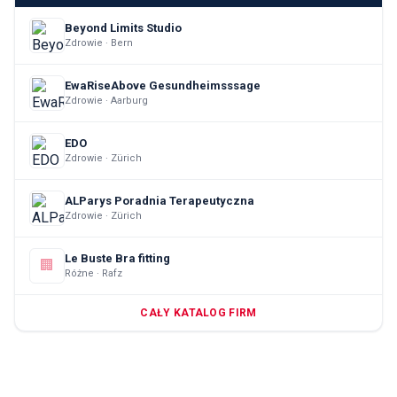
Beyond Limits Studio
Zdrowie · Bern
EwaRiseAbove Gesundheimsssage
Zdrowie · Aarburg
EDO
Zdrowie · Zürich
ALParys Poradnia Terapeutyczna
Zdrowie · Zürich
Le Buste Bra fitting
🏢
Różne · Rafz
CAŁY KATALOG FIRM