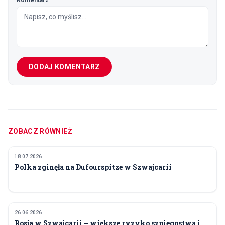
DODAJ KOMENTARZ
ZOBACZ RÓWNIEŻ
18.07.2026
ŚWIAT I RELACJE MIĘDZYNARODOWE
Polka zginęła na Dufourspitze w Szwajcarii
26.06.2026
ŚWIAT I RELACJE MIĘDZYNARODOWE
Rosja w Szwajcarii – większe ryzyko szpiegostwa i