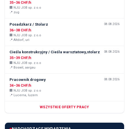
35–36 CHF/h
🏢
NJU JOB sp. z o.o
📍
zug
Posadzkarz / Stolarz
08.08.2026
36–38 CHF/h
🏢
NJU JOB sp. z o.o
📍
Altdorf, uri
Cieśla konstrukcyjny / Cieśla warsztatowy,stolarz
08.08.2026
35–39 CHF/h
🏢
NJU JOB sp. z o.o
📍
Boswil, aargau
Pracownik drogowy
08.08.2026
34–36 CHF/h
🏢
NJU JOB sp. z o.o
📍
Lucerna, luzern
WSZYSTKIE OFERTY PRACY
NADCHODZĄCE WYDARZENIA