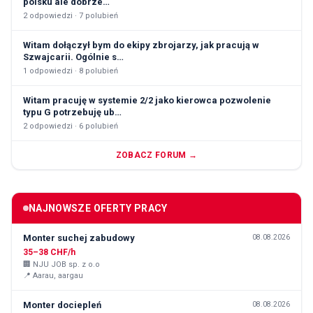
polsku ale dobrze…
2
odpowiedzi ·
7
polubień
Witam dołączył bym do ekipy zbrojarzy, jak pracują w
Szwajcarii. Ogólnie s…
1
odpowiedzi ·
8
polubień
Witam pracuję w systemie 2/2 jako kierowca pozwolenie
typu G potrzebuję ub…
2
odpowiedzi ·
6
polubień
ZOBACZ FORUM →
NAJNOWSZE OFERTY PRACY
Monter suchej zabudowy
08.08.2026
35–38 CHF/h
🏢
NJU JOB sp. z o.o
📍
Aarau, aargau
Monter dociepleń
08.08.2026