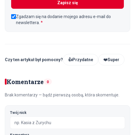
Zapisz się
Zgadzam się na dodanie mojego adresu e-mail do
newslettera.
*
Czy ten artykuł był pomocny?
👍
Przydatne
❤️
Super
Komentarze
0
Brak komentarzy — bądź pierwszą osobą, która skomentuje.
Twój nick
Komentarz