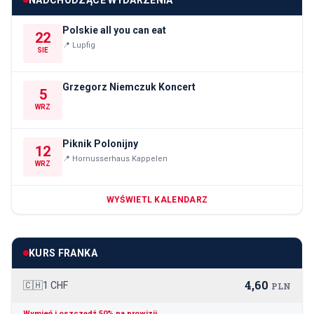
Polskie all you can eat
22
📍
Lupfig
SIE
Grzegorz Niemczuk Koncert
5
WRZ
Piknik Polonijny
12
📍
Hornusserhaus Kappelen
WRZ
WYŚWIETL KALENDARZ
KURS FRANKA
4,60
🇨🇭
1 CHF
PLN
Wymień i oszczędź 50% na prowizji →