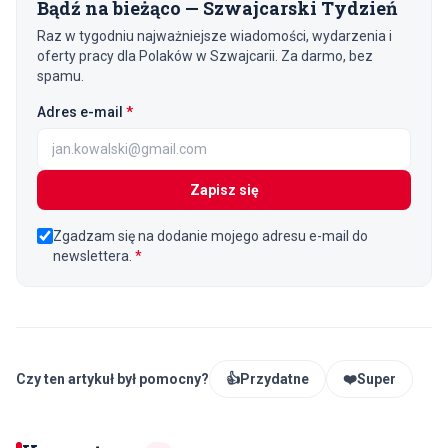
Bądź na bieżąco — Szwajcarski Tydzień
Raz w tygodniu najważniejsze wiadomości, wydarzenia i
oferty pracy dla Polaków w Szwajcarii. Za darmo, bez
spamu.
(wymagane)
Adres e-mail
*
Zapisz się
Zgadzam się na dodanie mojego adresu e-mail do
newslettera.
*
Czy ten artykuł był pomocny?
👍
Przydatne
❤️
Super