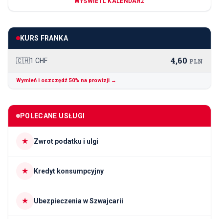
WYŚWIETL KALENDARZ
KURS FRANKA
4,60
🇨🇭
1 CHF
PLN
Wymień i oszczędź 50% na prowizji →
POLECANE USŁUGI
★
Zwrot podatku i ulgi
★
Kredyt konsumpcyjny
★
Ubezpieczenia w Szwajcarii