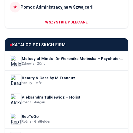
★
Pomoc Administracyjna w Szwajcarii
WSZYSTKIE POLECANE
KATALOG POLSKICH FIRM
Melody of Minds | Dr Weronika Molińska – Psychoterapia indywidualna & Terapia par
Zdrowie · Zürich
Beauty & Care by M.Francuz
Beauty · Rafz
Aleksandra Tulkiewicz – Holist
Różne · Aargau
RepToGo
Różne · Glattfelden