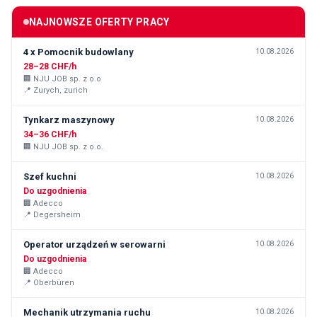
NAJNOWSZE OFERTY PRACY
4 x Pomocnik budowlany
10.08.2026
28–28 CHF/h
🏢
NJU JOB sp. z o.o
📍
Zurych, zurich
Tynkarz maszynowy
10.08.2026
34–36 CHF/h
🏢
NJU JOB sp. z o.o.
Szef kuchni
10.08.2026
Do uzgodnienia
🏢
Adecco
📍
Degersheim
Operator urządzeń w serowarni
10.08.2026
Do uzgodnienia
🏢
Adecco
📍
Oberbüren
Mechanik utrzymania ruchu
10.08.2026