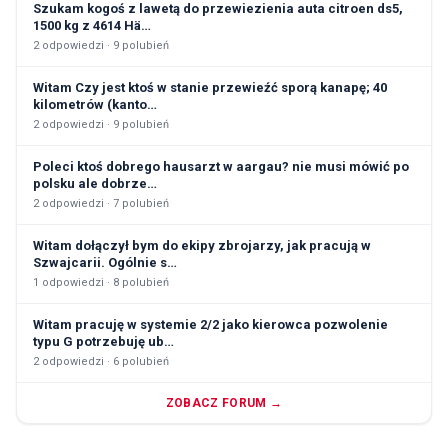
Szukam kogoś z lawetą do przewiezienia auta citroen ds5,
1500 kg z 4614 Hä…
2
odpowiedzi ·
9
polubień
Witam Czy jest ktoś w stanie przewieźć sporą kanapę; 40
kilometrów (kanto…
2
odpowiedzi ·
9
polubień
Poleci ktoś dobrego hausarzt w aargau? nie musi mówić po
polsku ale dobrze…
2
odpowiedzi ·
7
polubień
Witam dołączył bym do ekipy zbrojarzy, jak pracują w
Szwajcarii. Ogólnie s…
1
odpowiedzi ·
8
polubień
Witam pracuję w systemie 2/2 jako kierowca pozwolenie
typu G potrzebuję ub…
2
odpowiedzi ·
6
polubień
ZOBACZ FORUM →