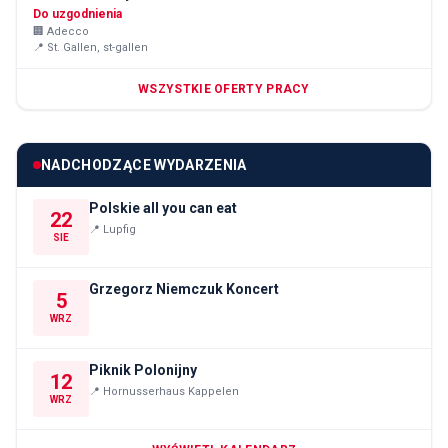
Do uzgodnienia
🏢
Adecco
📍
St. Gallen, st-gallen
WSZYSTKIE OFERTY PRACY
NADCHODZĄCE WYDARZENIA
Polskie all you can eat
22
📍
Lupfig
SIE
Grzegorz Niemczuk Koncert
5
WRZ
Piknik Polonijny
12
📍
Hornusserhaus Kappelen
WRZ