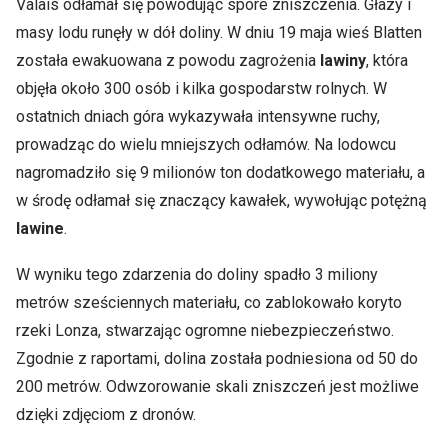
Valais odłamał się powodując spore zniszczenia. Głazy i
masy lodu runęły w dół doliny. W dniu 19 maja wieś Blatten
została ewakuowana z powodu zagrożenia
lawiny
, która
objęła około 300 osób i kilka gospodarstw rolnych. W
ostatnich dniach góra wykazywała intensywne ruchy,
prowadząc do wielu mniejszych odłamów. Na lodowcu
nagromadziło się 9 milionów ton dodatkowego materiału, a
w środę odłamał się znaczący kawałek, wywołując potężną
lawine
.
W wyniku tego zdarzenia do doliny spadło 3 miliony
metrów sześciennych materiału, co zablokowało koryto
rzeki Lonza, stwarzając ogromne niebezpieczeństwo.
Zgodnie z raportami, dolina została podniesiona od 50 do
200 metrów. Odwzorowanie skali zniszczeń jest możliwe
dzięki zdjęciom z dronów.