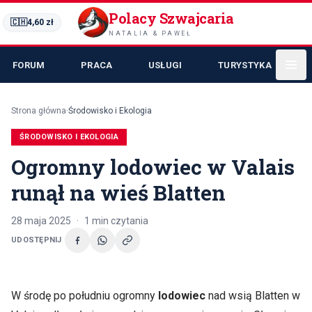
Polacy Szwajcaria
🇨🇭
4,60
zł
NATALIA & PAWEŁ
FORUM
PRACA
USŁUGI
TURYSTYKA
Strona główna
·
Środowisko i Ekologia
ŚRODOWISKO I EKOLOGIA
Ogromny lodowiec w Valais
runął na wieś Blatten
28 maja 2025
·
1
min czytania
UDOSTĘPNIJ
W środę po południu ogromny
lodowiec
nad wsią Blatten w