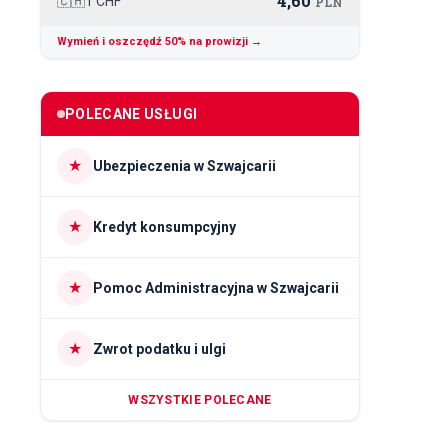
4,60
🇨🇭
1 CHF
PLN
Wymień i oszczędź 50% na prowizji →
POLECANE USŁUGI
★
Ubezpieczenia w Szwajcarii
★
Kredyt konsumpcyjny
★
Pomoc Administracyjna w Szwajcarii
★
Zwrot podatku i ulgi
WSZYSTKIE POLECANE