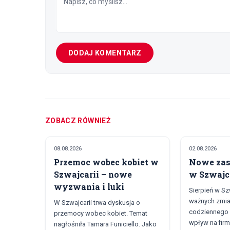
DODAJ KOMENTARZ
ZOBACZ RÓWNIEŻ
08.08.2026
02.08.2026
SPOŁECZEŃSTWO
SPOŁECZEŃS
Przemoc wobec kobiet w
Nowe zas
Szwajcarii – nowe
w Szwajca
wyzwania i luki
Sierpień w Szw
ważnych zmia
W Szwajcarii trwa dyskusja o
codziennego ż
przemocy wobec kobiet. Temat
wpływ na firmy
nagłośniła Tamara Funiciello. Jako