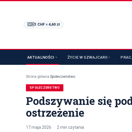
🇨🇭
1 CHF =
4,60
zł
AKTUALNOŚCI
ŻYCIE W SZWAJCARII
PRAC
Strona główna
·
Społeczeństwo
SPOŁECZEŃSTWO
Podszywanie się pod
ostrzeżenie
17 maja 2026
·
2
min czytania