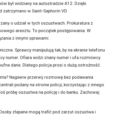
znów był widziany na autostradzie A12. Dzięki
d zatrzymano w Saint-Saphorin VD.
rzany o udział w tych oszustwach. Prokuratura z
owego aresztu. To początek postępowania. W
ązania z innymi sprawami.
iczne. Sprawcy manipulują tak, by na ekranie telefonu
ący numer. Ofiara widzi znany numer i ufa rozmówcy.
fne dane. Dlatego policja prosi o dużą ostrożność.
cjanta? Najpierw przerwij rozmowę bez podawania
ntrali podany na stronie policji, korzystając z innego
głoś próbę oszustwa na policję i do banku. Zachowaj
 Osoby złapane mogą trafić pod zarzut oszustwa i