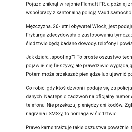
Pojazd zniknął w rejonie Flamatt FR, a później 
współpracy z kantonalną policją Vaud samochó
Mężczyzna, 26-letni obywatel Włoch, jest podej
Fryburga zdecydowała o zastosowaniu tymczas
śledztwie będą badane dowody, telefony i powi
Jak działa „spoofing”? To proste oszustwo techn
pojawiał się fałszywy, ale prawdziwie wyglądaj
Potem może przekazać pieniądze lub ujawnić pou
Co robić, gdy ktoś dzwoni i podaje się za poli
danych. Następnie zadzwoń na oficjalny numer ce
telefonu. Nie przekazuj pieniędzy ani kodów. Z
nagrania i SMS-y, to pomaga w śledztwie.
Prawo karne traktuje takie oszustwa poważnie.