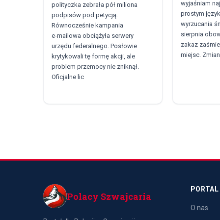
wyjaśniam naj
polityczka zebrała pół miliona
prostym język
podpisów pod petycją.
wyrzucania śm
Równocześnie kampania
sierpnia obow
e‑mailowa obciążyła serwery
zakaz zaśmie
urzędu federalnego. Posłowie
miejsc. Zmia
krytykowali tę formę akcji, ale
problem przemocy nie zniknął.
Oficjalne lic
PORTAL
Polacy Szwajcaria
O nas