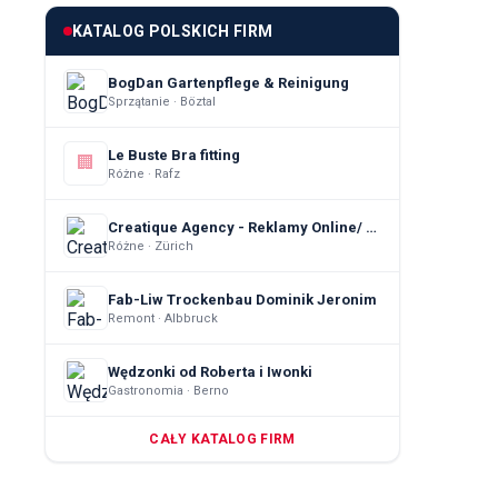
KATALOG POLSKICH FIRM
BogDan Gartenpflege & Reinigung
Sprzątanie · Böztal
Le Buste Bra fitting
🏢
Różne · Rafz
Creatique Agency - Reklamy Online/ Pozyskiwanie Klientów
Różne · Zürich
Fab-Liw Trockenbau Dominik Jeronim
Remont · Albbruck
Wędzonki od Roberta i Iwonki
Gastronomia · Berno
CAŁY KATALOG FIRM