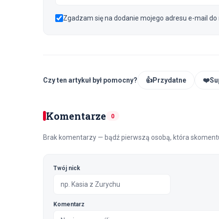
Zgadzam się na dodanie mojego adresu e-mail do 
Czy ten artykuł był pomocny?
👍
Przydatne
❤️
Su
Komentarze
0
Brak komentarzy — bądź pierwszą osobą, która skomentu
Twój nick
Komentarz