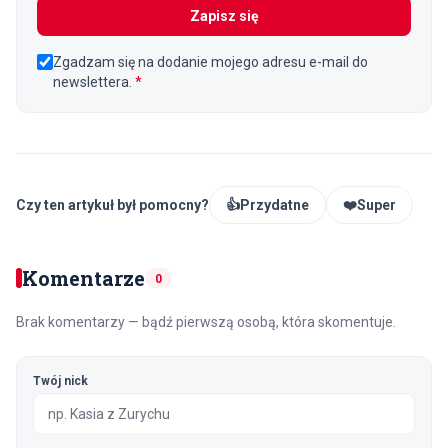
Zapisz się
Zgadzam się na dodanie mojego adresu e-mail do
newslettera.
*
Czy ten artykuł był pomocny?
👍
Przydatne
❤️
Super
Komentarze
0
Brak komentarzy — bądź pierwszą osobą, która skomentuje.
Twój nick