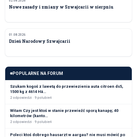
02.08.2026
SPOŁECZEŃSTWO
Nowe zasady i zmiany w Szwajcarii w sierpniu
01.08.2026
SPOŁECZEŃSTWO
Dzień Narodowy Szwajcarii
POPULARNE NA FORUM
Szukam kogoś z lawetą do przewiezienia auta citroen ds5,
1500 kg z 4614 Hä…
2
odpowiedzi ·
9
polubień
Witam Czy jest ktoś w stanie przewieźć sporą kanapę; 40
kilometrów (kanto…
2
odpowiedzi ·
9
polubień
Poleci ktoś dobrego hausarzt w aargau? nie musi mówić po