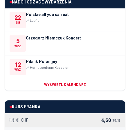
NADCHODZĄCE WYDARZENIA
Polskie all you can eat
22
📍
Lupfig
SIE
Grzegorz Niemczuk Koncert
5
WRZ
Piknik Polonijny
12
📍
Hornusserhaus Kappelen
WRZ
WYŚWIETL KALENDARZ
KURS FRANKA
4,60
🇨🇭
1 CHF
PLN