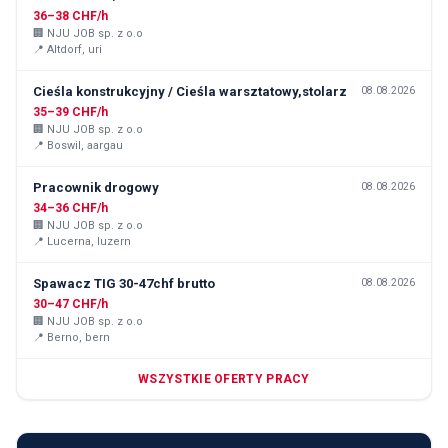
36–38 CHF/h
🏢
NJU JOB sp. z o.o
📍
Altdorf, uri
Cieśla konstrukcyjny / Cieśla warsztatowy,stolarz
08.08.2026
35–39 CHF/h
🏢
NJU JOB sp. z o.o
📍
Boswil, aargau
Pracownik drogowy
08.08.2026
34–36 CHF/h
🏢
NJU JOB sp. z o.o
📍
Lucerna, luzern
Spawacz TIG 30-47chf brutto
08.08.2026
30–47 CHF/h
🏢
NJU JOB sp. z o.o
📍
Berno, bern
WSZYSTKIE OFERTY PRACY