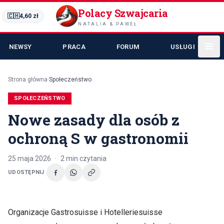
Polacy Szwajcaria
🇨🇭
4,60
zł
NATALIA & PAWEŁ
NEWSY
PRACA
FORUM
USŁUGI
Strona główna
·
Społeczeństwo
SPOŁECZEŃSTWO
Nowe zasady dla osób z
ochroną S w gastronomii
25 maja 2026
·
2
min czytania
UDOSTĘPNIJ
Organizacje Gastrosuisse i Hotelleriesuisse