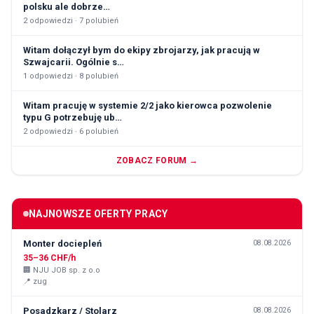
polsku ale dobrze…
2
odpowiedzi ·
7
polubień
Witam dołączył bym do ekipy zbrojarzy, jak pracują w
Szwajcarii. Ogólnie s…
1
odpowiedzi ·
8
polubień
Witam pracuję w systemie 2/2 jako kierowca pozwolenie
typu G potrzebuję ub…
2
odpowiedzi ·
6
polubień
ZOBACZ FORUM →
NAJNOWSZE OFERTY PRACY
Monter dociepleń
08.08.2026
35–36 CHF/h
🏢
NJU JOB sp. z o.o
📍
zug
Posadzkarz / Stolarz
08.08.2026