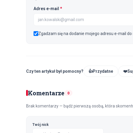
(wymagane)
Adres e-mail
*
Zgadzam się na dodanie mojego adresu e-mail do 
Czy ten artykuł był pomocny?
👍
Przydatne
❤️
Su
Komentarze
0
Brak komentarzy — bądź pierwszą osobą, która skomentu
Twój nick