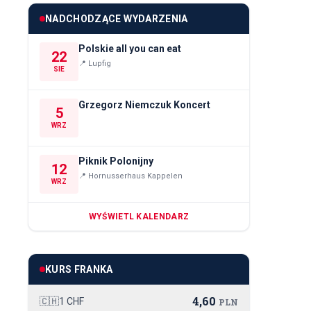
NADCHODZĄCE WYDARZENIA
Polskie all you can eat
22
📍
Lupfig
SIE
Grzegorz Niemczuk Koncert
5
WRZ
Piknik Polonijny
12
📍
Hornusserhaus Kappelen
WRZ
WYŚWIETL KALENDARZ
KURS FRANKA
4,60
🇨🇭
1 CHF
PLN