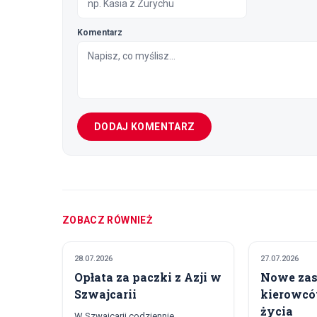
Komentarz
DODAJ KOMENTARZ
ZOBACZ RÓWNIEŻ
28.07.2026
27.07.2026
POLITYKA I GOSPODARKA
POLITYKA I 
Opłata za paczki z Azji w
Nowe zas
Szwajcarii
kierowcó
życia
W Szwajcarii codziennie