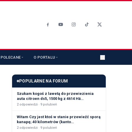
POLECANE
O PORTALU
POPULARNE NA FORUM
Szukam kogoś z lawetą do przewiezienia
auta citroen ds5, 1500 kg z 4614 Hä…
2
odpowiedzi ·
9
polubień
Witam Czy jest ktoś w stanie przewieźć sporą
kanapę; 40 kilometrów (kanto…
2
odpowiedzi ·
9
polubień