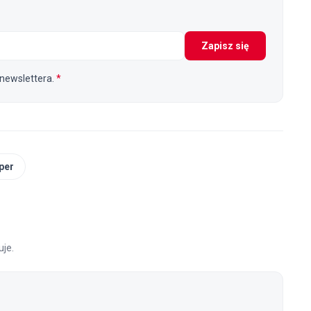
Zapisz się
newslettera.
*
per
je.