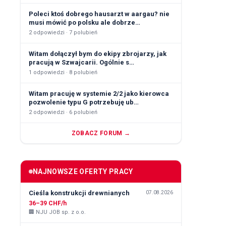
Poleci ktoś dobrego hausarzt w aargau? nie
musi mówić po polsku ale dobrze…
2
odpowiedzi ·
7
polubień
Witam dołączył bym do ekipy zbrojarzy, jak
pracują w Szwajcarii. Ogólnie s…
1
odpowiedzi ·
8
polubień
Witam pracuję w systemie 2/2 jako kierowca
pozwolenie typu G potrzebuję ub…
2
odpowiedzi ·
6
polubień
ZOBACZ FORUM →
NAJNOWSZE OFERTY PRACY
Cieśla konstrukcji drewnianych
07.08.2026
36–39 CHF/h
🏢
NJU JOB sp. z o.o.