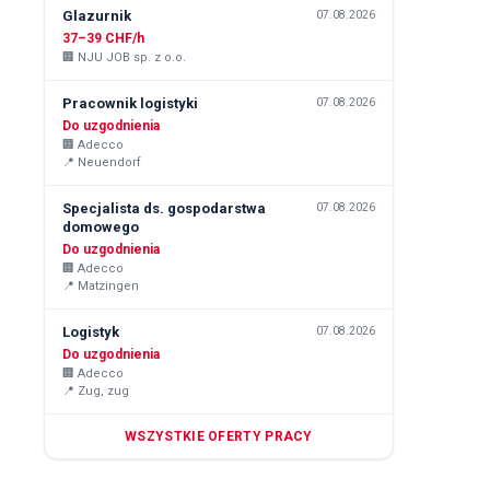
Glazurnik
07.08.2026
37–39 CHF/h
🏢
NJU JOB sp. z o.o.
Pracownik logistyki
07.08.2026
Do uzgodnienia
🏢
Adecco
📍
Neuendorf
Specjalista ds. gospodarstwa
07.08.2026
domowego
Do uzgodnienia
🏢
Adecco
📍
Matzingen
Logistyk
07.08.2026
Do uzgodnienia
🏢
Adecco
📍
Zug, zug
WSZYSTKIE OFERTY PRACY