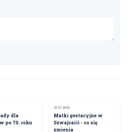
23.07.2026
GOSPODARKA
POLITYKA I GOSPODARKA
ady dla
Matki gestacyjne w
w po 70. roku
Szwajcarii - co się
zmienia