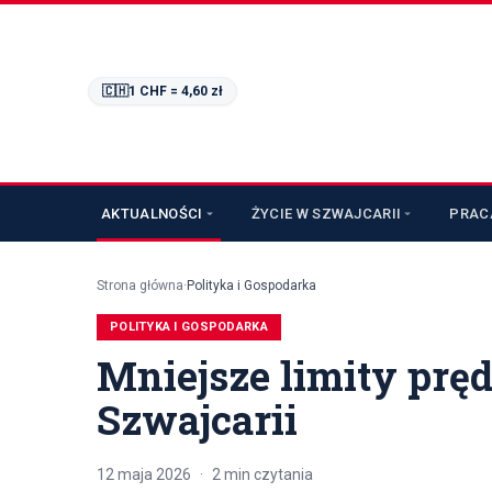
🇨🇭
1 CHF =
4,60
zł
AKTUALNOŚCI
ŻYCIE W SZWAJCARII
PRAC
Strona główna
·
Polityka i Gospodarka
POLITYKA I GOSPODARKA
Mniejsze limity pręd
Szwajcarii
12 maja 2026
·
2
min czytania