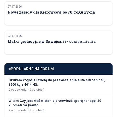
27.07.2026
POLITYKA I GOSPODARKA
Nowe zasady dla kierowców po 70. roku życia
23.07.2026
POLITYKA I GOSPODARKA
Matki gestacyjne w Szwajcarii - co się zmienia
POPULARNE NA FORUM
Szukam kogoś z lawetą do przewiezienia auta citroen ds5,
1500 kg z 4614 Hä…
2
odpowiedzi ·
9
polubień
Witam Czy jest ktoś w stanie przewieźć sporą kanapę; 40
kilometrów (kanto…
2
odpowiedzi ·
9
polubień