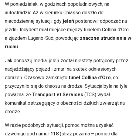
W poniedziałek, w godzinach popołudniowych, na
autostradzie A2 w kierunku Chiasso doszło do
niecodziennej sytuacji, gdy
jeleń
postanowił odpoczać na
jezdni. Incydent miał miejsce między tunelem Collina d’Oro
a zjazdem Lugano-Süd, powodując
znaczne utrudnienia w
ruchu
.
Jak donoszą media, jeleń został niestety potrącony przez
nadjeżdżający pojazd i zmarł na skutek odniesionych
obrażeń. Czasowo zamknięto
tunel Collina d’Oro
, co
przyczyniło się do chaosu na drodze. Sytuacja była na tyle
poważna, że
Transport et Services
(TCS) wydał
komunikat ostrzegający o obecności dzikich zwierząt na
drodze.
W razie podobnych sytuacji, pomoc można uzyskać
dzwoniąc pod numer
118
(straż pożarna – pomoc dla