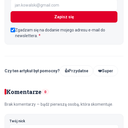
Zapisz się
Zgadzam się na dodanie mojego adresu e-mail do
newslettera.
*
Czy ten artykuł był pomocny?
👍
Przydatne
❤️
Super
Komentarze
0
Brak komentarzy — bądź pierwszą osobą, która skomentuje.
Twój nick