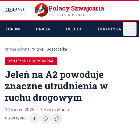
Polacy Szwajcaria
🇨🇭
4,60
zł
NATALIA & PAWEŁ
FORUM
PRACA
USŁUGI
TURYSTYKA
Strona główna
·
Polityka i Gospodarka
POLITYKA I GOSPODARKA
Jeleń na A2 powoduje
znaczne utrudnienia w
ruchu drogowym
17 marca 2025
·
1
min czytania
UDOSTĘPNIJ