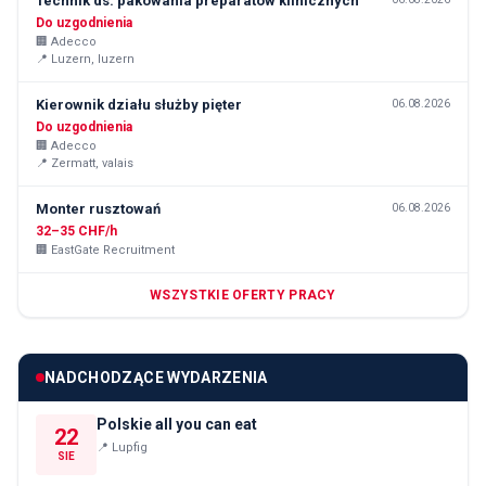
Technik ds. pakowania preparatów klinicznych
Do uzgodnienia
🏢
Adecco
📍
Luzern, luzern
Kierownik działu służby pięter
06.08.2026
Do uzgodnienia
🏢
Adecco
📍
Zermatt, valais
Monter rusztowań
06.08.2026
32–35 CHF/h
🏢
EastGate Recruitment
WSZYSTKIE OFERTY PRACY
NADCHODZĄCE WYDARZENIA
Polskie all you can eat
22
📍
Lupfig
SIE