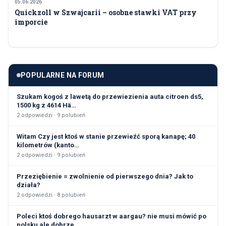
05.06.2026
FINANSE I POLITYKA
Quickzoll w Szwajcarii – osobne stawki VAT przy
imporcie
POPULARNE NA FORUM
Szukam kogoś z lawetą do przewiezienia auta citroen ds5,
1500 kg z 4614 Hä…
2
odpowiedzi ·
9
polubień
Witam Czy jest ktoś w stanie przewieźć sporą kanapę; 40
kilometrów (kanto…
2
odpowiedzi ·
9
polubień
Przeziębienie = zwolnienie od pierwszego dnia? Jak to
działa?
2
odpowiedzi ·
8
polubień
Poleci ktoś dobrego hausarzt w aargau? nie musi mówić po
polsku ale dobrze…