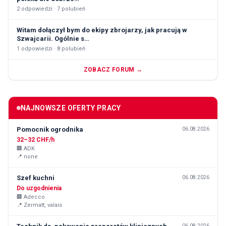
2
odpowiedzi ·
7
polubień
Witam dołączył bym do ekipy zbrojarzy, jak pracują w
Szwajcarii. Ogólnie s…
1
odpowiedzi ·
8
polubień
ZOBACZ FORUM →
NAJNOWSZE OFERTY PRACY
Pomocnik ogrodnika
06.08.2026
32–32 CHF/h
🏢
ADK
📍
none
Szef kuchni
06.08.2026
Do uzgodnienia
🏢
Adecco
📍
Zermatt, valais
06.08.2026