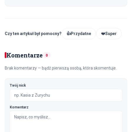
Czy ten artykuł był pomocny?
👍
Przydatne
❤️
Super
Komentarze
0
Brak komentarzy — bądź pierwszą osobą, która skomentuje.
Twój nick
Komentarz