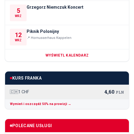
Grzegorz Niemczuk Koncert
5
WRZ
Piknik Polonijny
12
📍
Hornusserhaus Kappelen
WRZ
WYŚWIETL KALENDARZ
KURS FRANKA
4,60
🇨🇭
1 CHF
PLN
Wymień i oszczędź 50% na prowizji →
POLECANE USŁUGI