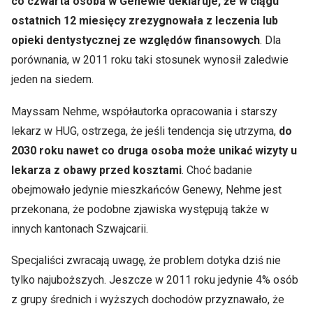
co czwarta osoba w Genewie deklaruje, że w ciągu
ostatnich 12 miesięcy zrezygnowała z leczenia lub
opieki dentystycznej ze względów finansowych
. Dla
porównania, w 2011 roku taki stosunek wynosił zaledwie
jeden na siedem.
Mayssam Nehme, współautorka opracowania i starszy
lekarz w HUG, ostrzega, że jeśli tendencja się utrzyma,
do
2030 roku nawet co druga osoba może unikać wizyty u
lekarza z obawy przed kosztami
. Choć badanie
obejmowało jedynie mieszkańców Genewy, Nehme jest
przekonana, że podobne zjawiska występują także w
innych kantonach Szwajcarii.
Specjaliści zwracają uwagę, że problem dotyka dziś nie
tylko najuboższych. Jeszcze w 2011 roku jedynie 4% osób
z grupy średnich i wyższych dochodów przyznawało, że