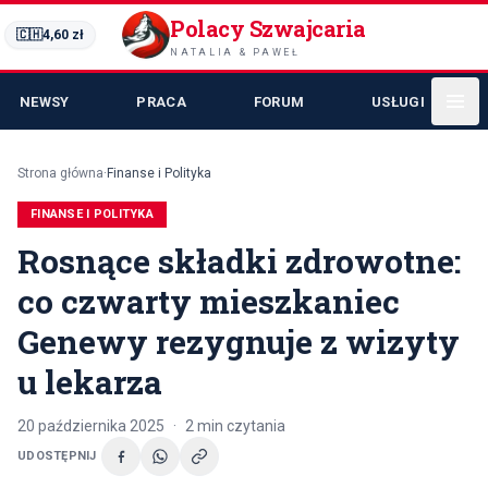
Polacy Szwajcaria
🇨🇭
4,60
zł
NATALIA & PAWEŁ
NEWSY
PRACA
FORUM
USŁUGI
Strona główna
·
Finanse i Polityka
FINANSE I POLITYKA
Rosnące składki zdrowotne:
co czwarty mieszkaniec
Genewy rezygnuje z wizyty
u lekarza
20 października 2025
·
2
min czytania
UDOSTĘPNIJ