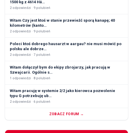
1500 kg z 4614 Hä…
2
odpowiedzi ·
9
polubień
Witam Czy jest ktoś w stanie przewieźć sporą kanapę; 40
kilometrów (kanto…
2
odpowiedzi ·
9
polubień
Poleci ktoś dobrego hausarzt w aargau? nie musi mówić po
polsku ale dobrze…
2
odpowiedzi ·
7
polubień
Witam dołączył bym do ekipy zbrojarzy, jak pracują w
Szwajcarii. Ogólnie s…
1
odpowiedzi ·
8
polubień
Witam pracuję w systemie 2/2 jako kierowca pozwolenie
typu G potrzebuję ub…
2
odpowiedzi ·
6
polubień
ZOBACZ FORUM →