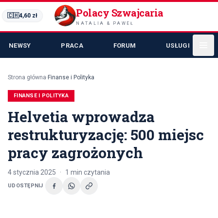
Polacy Szwajcaria
🇨🇭
4,60
zł
NATALIA & PAWEŁ
NEWSY
PRACA
FORUM
USŁUGI
Strona główna
·
Finanse i Polityka
FINANSE I POLITYKA
Helvetia wprowadza
restrukturyzację: 500 miejsc
pracy zagrożonych
4 stycznia 2025
·
1
min czytania
UDOSTĘPNIJ