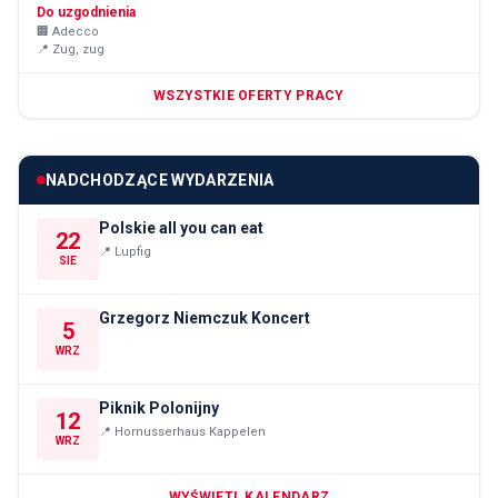
Do uzgodnienia
🏢
Adecco
📍
Zug, zug
WSZYSTKIE OFERTY PRACY
NADCHODZĄCE WYDARZENIA
Polskie all you can eat
22
📍
Lupfig
SIE
Grzegorz Niemczuk Koncert
5
WRZ
Piknik Polonijny
12
📍
Hornusserhaus Kappelen
WRZ
WYŚWIETL KALENDARZ