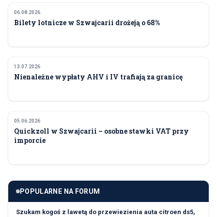
06.08.2026
FINANSE I POLITYKA
Bilety lotnicze w Szwajcarii drożeją o 68%
13.07.2026
FINANSE I POLITYKA
Nienależne wypłaty AHV i IV trafiają za granicę
05.06.2026
FINANSE I POLITYKA
Quickzoll w Szwajcarii – osobne stawki VAT przy
imporcie
POPULARNE NA FORUM
Szukam kogoś z lawetą do przewiezienia auta citroen ds5,