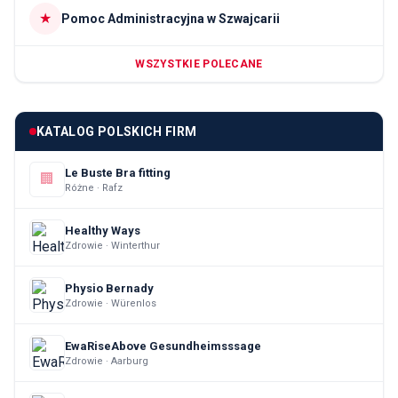
★
Pomoc Administracyjna w Szwajcarii
WSZYSTKIE POLECANE
KATALOG POLSKICH FIRM
Le Buste Bra fitting
🏢
Różne · Rafz
Healthy Ways
Zdrowie · Winterthur
Physio Bernady
Zdrowie · Würenlos
EwaRiseAbove Gesundheimsssage
Zdrowie · Aarburg