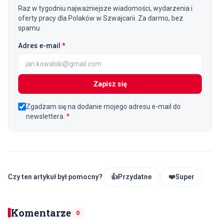
Raz w tygodniu najważniejsze wiadomości, wydarzenia i
oferty pracy dla Polaków w Szwajcarii. Za darmo, bez
spamu.
(wymagane)
Adres e-mail
*
Zapisz się
Zgadzam się na dodanie mojego adresu e-mail do
newslettera.
*
Czy ten artykuł był pomocny?
👍
Przydatne
❤️
Super
Komentarze
0