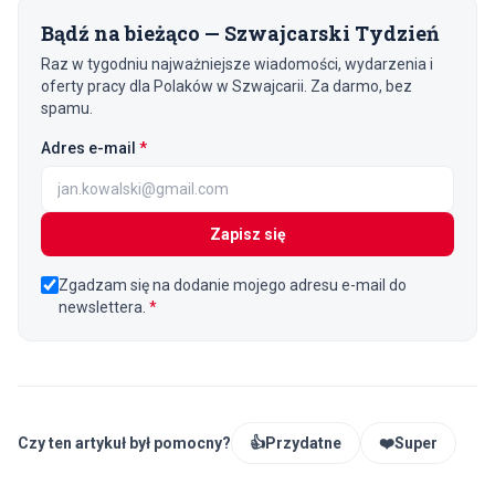
Bądź na bieżąco — Szwajcarski Tydzień
Raz w tygodniu najważniejsze wiadomości, wydarzenia i
oferty pracy dla Polaków w Szwajcarii. Za darmo, bez
spamu.
(wymagane)
Adres e-mail
*
Zapisz się
Zgadzam się na dodanie mojego adresu e-mail do
newslettera.
*
Czy ten artykuł był pomocny?
👍
Przydatne
❤️
Super