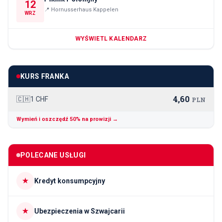
12
📍
Hornusserhaus Kappelen
WRZ
WYŚWIETL KALENDARZ
KURS FRANKA
4,60
🇨🇭
1 CHF
PLN
Wymień i oszczędź 50% na prowizji →
POLECANE USŁUGI
★
Kredyt konsumpcyjny
★
Ubezpieczenia w Szwajcarii