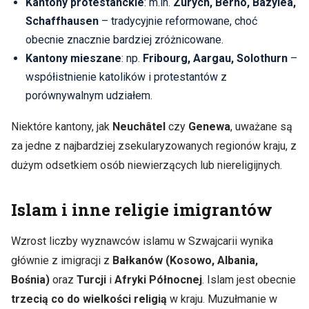
Kantony protestanckie
: m.in.
Zurych, Berno, Bazylea,
Schaffhausen
– tradycyjnie reformowane, choć
obecnie znacznie bardziej zróżnicowane.
Kantony mieszane
: np.
Fribourg, Aargau, Solothurn
–
współistnienie katolików i protestantów z
porównywalnym udziałem.
Niektóre kantony, jak
Neuchâtel
czy
Genewa
, uważane są
za jedne z najbardziej zsekularyzowanych regionów kraju, z
dużym odsetkiem osób niewierzących lub niereligijnych.
Islam i inne religie imigrantów
Wzrost liczby wyznawców islamu w Szwajcarii wynika
głównie z imigracji z
Bałkanów (Kosowo, Albania,
Bośnia)
oraz
Turcji
i
Afryki Północnej
. Islam jest obecnie
trzecią co do wielkości religią
w kraju. Muzułmanie w