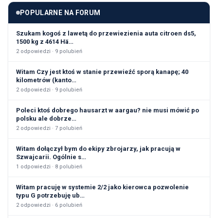
POPULARNE NA FORUM
Szukam kogoś z lawetą do przewiezienia auta citroen ds5,
1500 kg z 4614 Hä…
2
odpowiedzi ·
9
polubień
Witam Czy jest ktoś w stanie przewieźć sporą kanapę; 40
kilometrów (kanto…
2
odpowiedzi ·
9
polubień
Poleci ktoś dobrego hausarzt w aargau? nie musi mówić po
polsku ale dobrze…
2
odpowiedzi ·
7
polubień
Witam dołączył bym do ekipy zbrojarzy, jak pracują w
Szwajcarii. Ogólnie s…
1
odpowiedzi ·
8
polubień
Witam pracuję w systemie 2/2 jako kierowca pozwolenie
typu G potrzebuję ub…
2
odpowiedzi ·
6
polubień