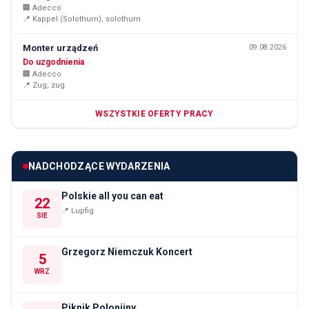
🏢
Adecco
📍
Kappel (Solothurn), solothurn
Monter urządzeń
09.08.2026
Do uzgodnienia
🏢
Adecco
📍
Zug, zug
WSZYSTKIE OFERTY PRACY
NADCHODZĄCE WYDARZENIA
Polskie all you can eat
22
📍
Lupfig
SIE
Grzegorz Niemczuk Koncert
5
WRZ
Piknik Polonijny