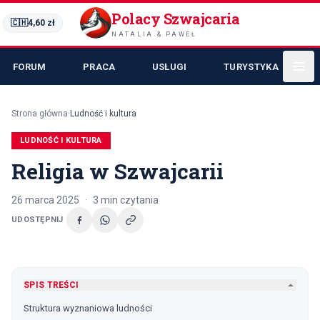
Polacy Szwajcaria
🇨🇭
4,60
zł
NATALIA & PAWEŁ
FORUM
PRACA
USŁUGI
TURYSTYKA
Strona główna
·
Ludność i kultura
LUDNOŚĆ I KULTURA
Religia w Szwajcarii
26 marca 2025
·
3
min czytania
UDOSTĘPNIJ
SPIS TREŚCI
Struktura wyznaniowa ludności