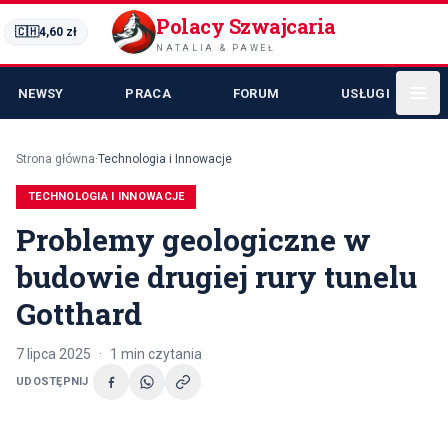
Polacy Szwajcaria
🇨🇭
4,60
zł
NATALIA & PAWEŁ
NEWSY
PRACA
FORUM
USŁUGI
Strona główna
·
Technologia i Innowacje
TECHNOLOGIA I INNOWACJE
Problemy geologiczne w
budowie drugiej rury tunelu
Gotthard
7 lipca 2025
·
1
min czytania
UDOSTĘPNIJ