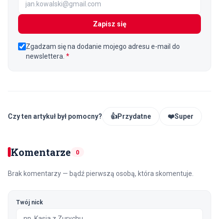
Zapisz się
Zgadzam się na dodanie mojego adresu e-mail do
newslettera.
*
Czy ten artykuł był pomocny?
👍
Przydatne
❤️
Super
Komentarze
0
Brak komentarzy — bądź pierwszą osobą, która skomentuje.
Twój nick