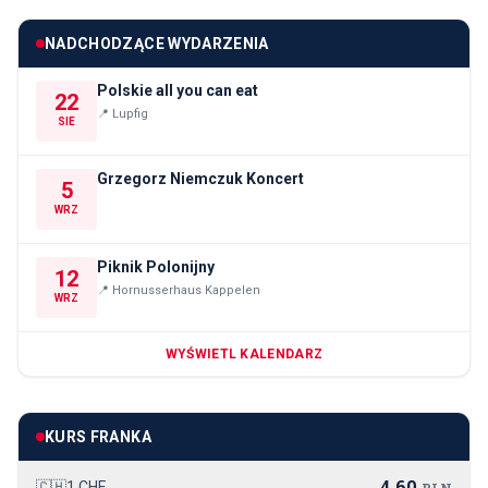
NADCHODZĄCE WYDARZENIA
Polskie all you can eat
22
📍
Lupfig
SIE
Grzegorz Niemczuk Koncert
5
WRZ
Piknik Polonijny
12
📍
Hornusserhaus Kappelen
WRZ
WYŚWIETL KALENDARZ
KURS FRANKA
4,60
🇨🇭
1 CHF
PLN