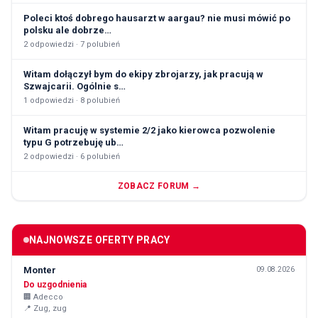
Poleci ktoś dobrego hausarzt w aargau? nie musi mówić po
polsku ale dobrze…
2
odpowiedzi ·
7
polubień
Witam dołączył bym do ekipy zbrojarzy, jak pracują w
Szwajcarii. Ogólnie s…
1
odpowiedzi ·
8
polubień
Witam pracuję w systemie 2/2 jako kierowca pozwolenie
typu G potrzebuję ub…
2
odpowiedzi ·
6
polubień
ZOBACZ FORUM →
NAJNOWSZE OFERTY PRACY
Monter
09.08.2026
Do uzgodnienia
🏢
Adecco
📍
Zug, zug