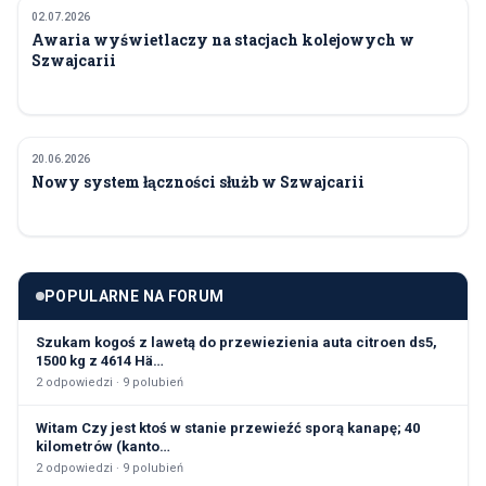
02.07.2026
TECHNOLOGIA I INNOWACJE
Awaria wyświetlaczy na stacjach kolejowych w
Szwajcarii
20.06.2026
TECHNOLOGIA I INNOWACJE
Nowy system łączności służb w Szwajcarii
POPULARNE NA FORUM
Szukam kogoś z lawetą do przewiezienia auta citroen ds5,
1500 kg z 4614 Hä…
2
odpowiedzi ·
9
polubień
Witam Czy jest ktoś w stanie przewieźć sporą kanapę; 40
kilometrów (kanto…
2
odpowiedzi ·
9
polubień