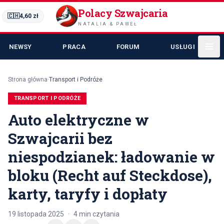
Polacy Szwajcaria
🇨🇭
4,60
zł
NATALIA & PAWEŁ
NEWSY
PRACA
FORUM
USŁUGI
Strona główna
·
Transport i Podróże
TRANSPORT I PODRÓŻE
Auto elektryczne w
Szwajcarii bez
niespodzianek: ładowanie w
bloku (Recht auf Steckdose),
karty, taryfy i dopłaty
19 listopada 2025
·
4
min czytania