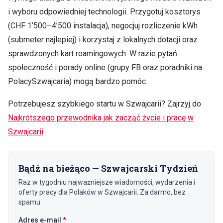
i wyboru odpowiedniej technologii. Przygotuj kosztorys
(CHF 1’500–4’500 instalacja), negocjuj rozliczenie kWh
(submeter najlepiej) i korzystaj z lokalnych dotacji oraz
sprawdzonych kart roamingowych. W razie pytań
społeczność i porady online (grupy FB oraz poradniki na
PolacySzwajcaria) mogą bardzo pomóc.
Potrzebujesz szybkiego startu w Szwajcarii? Zajrzyj do
Najkrótszego przewodnika jak zacząć życie i pracę w
Szwajcarii
.
Bądź na bieżąco — Szwajcarski Tydzień
Raz w tygodniu najważniejsze wiadomości, wydarzenia i
oferty pracy dla Polaków w Szwajcarii. Za darmo, bez
spamu.
(wymagane)
Adres e-mail
*