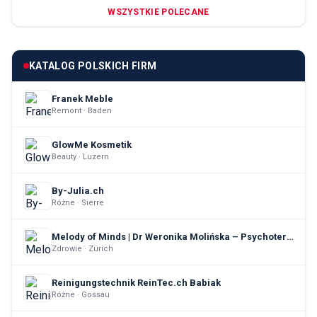
WSZYSTKIE POLECANE
KATALOG POLSKICH FIRM
Franek Meble
Remont · Baden
GlowMe Kosmetik
Beauty · Luzern
By-Julia.ch
Różne · Sierre
Melody of Minds | Dr Weronika Molińska – Psychoterapia indywidualna & Terapia par
Zdrowie · Zürich
Reinigungstechnik ReinTec.ch Babiak
Różne · Gossau