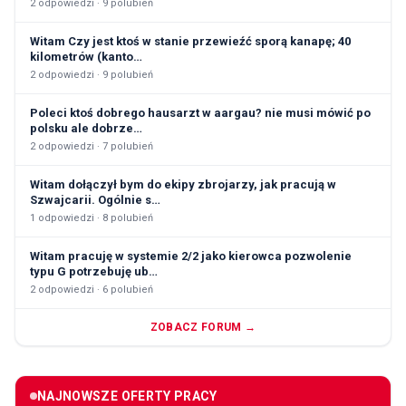
2
odpowiedzi ·
9
polubień
Witam Czy jest ktoś w stanie przewieźć sporą kanapę; 40
kilometrów (kanto…
2
odpowiedzi ·
9
polubień
Poleci ktoś dobrego hausarzt w aargau? nie musi mówić po
polsku ale dobrze…
2
odpowiedzi ·
7
polubień
Witam dołączył bym do ekipy zbrojarzy, jak pracują w
Szwajcarii. Ogólnie s…
1
odpowiedzi ·
8
polubień
Witam pracuję w systemie 2/2 jako kierowca pozwolenie
typu G potrzebuję ub…
2
odpowiedzi ·
6
polubień
ZOBACZ FORUM →
NAJNOWSZE OFERTY PRACY