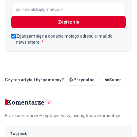
Zapisz się
Zgadzam się na dodanie mojego adresu e-mail do
newslettera.
*
Czy ten artykuł był pomocny?
👍
Przydatne
❤️
Super
Komentarze
0
Brak komentarzy — bądź pierwszą osobą, która skomentuje.
Twój nick