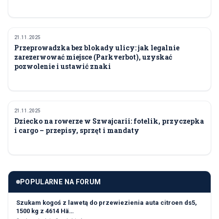
21.11.2025
TRANSPORT I PODRÓŻE
Przeprowadzka bez blokady ulicy: jak legalnie
zarezerwować miejsce (Parkverbot), uzyskać
pozwolenie i ustawić znaki
21.11.2025
TRANSPORT I PODRÓŻE
Dziecko na rowerze w Szwajcarii: fotelik, przyczepka
i cargo – przepisy, sprzęt i mandaty
POPULARNE NA FORUM
Szukam kogoś z lawetą do przewiezienia auta citroen ds5,
1500 kg z 4614 Hä…