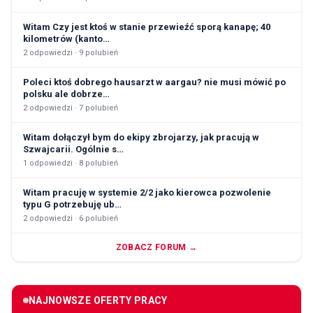
Witam Czy jest ktoś w stanie przewieźć sporą kanapę; 40
kilometrów (kanto…
2
odpowiedzi ·
9
polubień
Poleci ktoś dobrego hausarzt w aargau? nie musi mówić po
polsku ale dobrze…
2
odpowiedzi ·
7
polubień
Witam dołączył bym do ekipy zbrojarzy, jak pracują w
Szwajcarii. Ogólnie s…
1
odpowiedzi ·
8
polubień
Witam pracuję w systemie 2/2 jako kierowca pozwolenie
typu G potrzebuję ub…
2
odpowiedzi ·
6
polubień
ZOBACZ FORUM →
NAJNOWSZE OFERTY PRACY