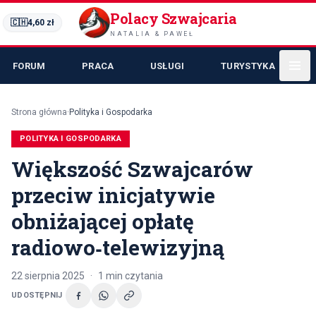
Polacy Szwajcaria
🇨🇭
4,60
zł
NATALIA & PAWEŁ
FORUM
PRACA
USŁUGI
TURYSTYKA
Strona główna
·
Polityka i Gospodarka
POLITYKA I GOSPODARKA
Większość Szwajcarów
przeciw inicjatywie
obniżającej opłatę
radiowo‑telewizyjną
22 sierpnia 2025
·
1
min czytania
UDOSTĘPNIJ