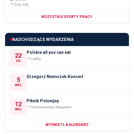
📍
Zug, zug
WSZYSTKIE OFERTY PRACY
NADCHODZĄCE WYDARZENIA
Polskie all you can eat
22
📍
Lupfig
SIE
Grzegorz Niemczuk Koncert
5
WRZ
Piknik Polonijny
12
📍
Hornusserhaus Kappelen
WRZ
WYŚWIETL KALENDARZ