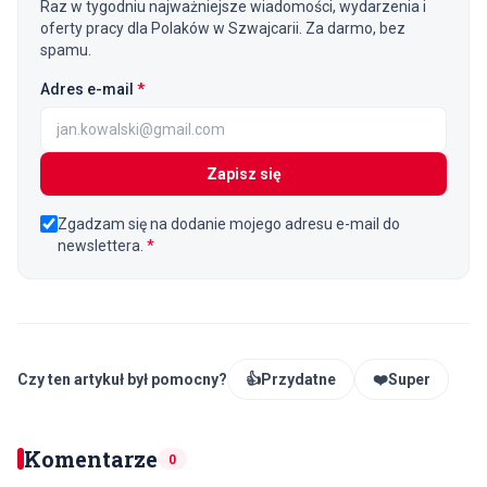
Raz w tygodniu najważniejsze wiadomości, wydarzenia i
oferty pracy dla Polaków w Szwajcarii. Za darmo, bez
spamu.
(wymagane)
Adres e-mail
*
Zapisz się
Zgadzam się na dodanie mojego adresu e-mail do
newslettera.
*
Czy ten artykuł był pomocny?
👍
Przydatne
❤️
Super
Komentarze
0