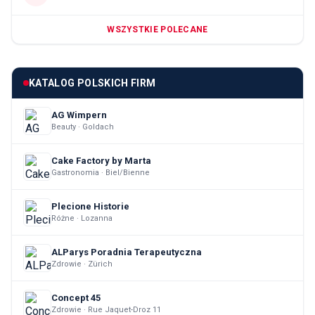
WSZYSTKIE POLECANE
KATALOG POLSKICH FIRM
AG Wimpern
Beauty · Goldach
Cake Factory by Marta
Gastronomia · Biel/Bienne
Plecione Historie
Różne · Lozanna
ALParys Poradnia Terapeutyczna
Zdrowie · Zürich
Concept 45
Zdrowie · Rue Jaquet-Droz 11