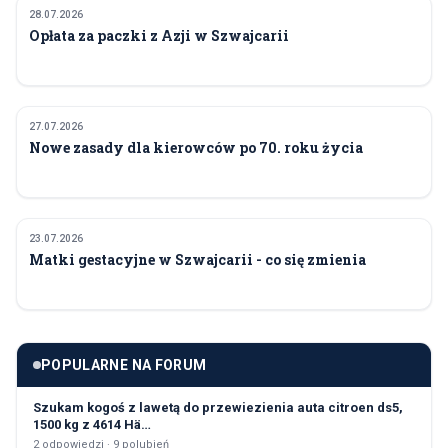
28.07.2026
POLITYKA I GOSPODARKA
Opłata za paczki z Azji w Szwajcarii
27.07.2026
POLITYKA I GOSPODARKA
Nowe zasady dla kierowców po 70. roku życia
23.07.2026
POLITYKA I GOSPODARKA
Matki gestacyjne w Szwajcarii - co się zmienia
POPULARNE NA FORUM
Szukam kogoś z lawetą do przewiezienia auta citroen ds5,
1500 kg z 4614 Hä…
2
odpowiedzi ·
9
polubień