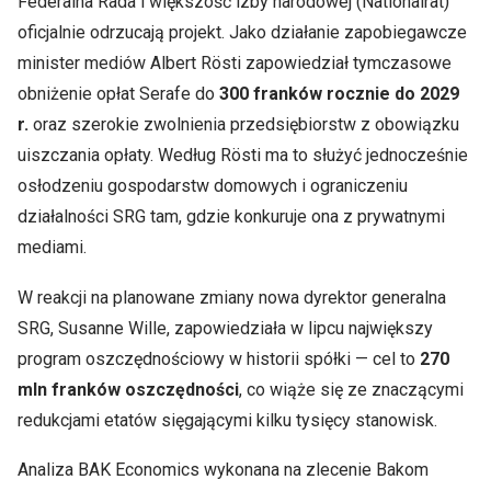
Federalna Rada i większość izby narodowej (Nationalrat)
oficjalnie odrzucają projekt. Jako działanie zapobiegawcze
minister mediów Albert Rösti zapowiedział tymczasowe
obniżenie opłat Serafe do
300 franków rocznie do 2029
r.
oraz szerokie zwolnienia przedsiębiorstw z obowiązku
uiszczania opłaty. Według Rösti ma to służyć jednocześnie
osłodzeniu gospodarstw domowych i ograniczeniu
działalności SRG tam, gdzie konkuruje ona z prywatnymi
mediami.
W reakcji na planowane zmiany nowa dyrektor generalna
SRG, Susanne Wille, zapowiedziała w lipcu największy
program oszczędnościowy w historii spółki — cel to
270
mln franków oszczędności
, co wiąże się ze znaczącymi
redukcjami etatów sięgającymi kilku tysięcy stanowisk.
Analiza BAK Economics wykonana na zlecenie Bakom